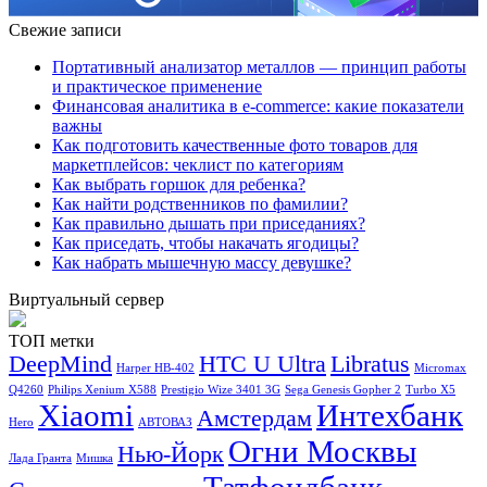
Свежие записи
Портативный анализатор металлов — принцип работы
и практическое применение
Финансовая аналитика в e-commerce: какие показатели
важны
Как подготовить качественные фото товаров для
маркетплейсов: чеклист по категориям
Как выбрать горшок для ребенка?
Как найти родственников по фамилии?
Как правильно дышать при приседаниях?
Как приседать, чтобы накачать ягодицы?
Как набрать мышечную массу девушке?
Виртуальный сервер
ТОП метки
DeepMind
HTC U Ultra
Libratus
Harper HB-402
Micromax
Q4260
Philips Xenium X588
Prestigio Wize 3401 3G
Sega Genesis Gopher 2
Turbo X5
Xiaomi
Интехбанк
Амстердам
Hero
АВТОВАЗ
Огни Москвы
Нью-Йорк
Лада Гранта
Мишка