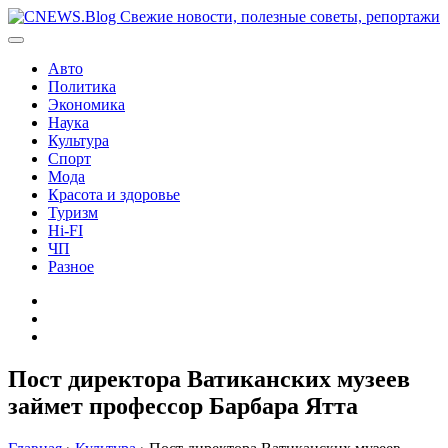
Перейти
к
содержимому
Авто
Политика
Экономика
Наука
Культура
Спорт
Мода
Красота и здоровье
Туризм
Hi-FI
ЧП
Разное
Главная
Контакты
Карта
сайта
Пост директора Ватиканских музеев
займет профессор Барбара Ятта