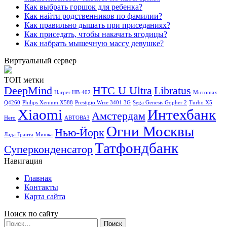
Как выбрать горшок для ребенка?
Как найти родственников по фамилии?
Как правильно дышать при приседаниях?
Как приседать, чтобы накачать ягодицы?
Как набрать мышечную массу девушке?
Виртуальный сервер
ТОП метки
DeepMind
HTC U Ultra
Libratus
Harper HB-402
Micromax
Q4260
Philips Xenium X588
Prestigio Wize 3401 3G
Sega Genesis Gopher 2
Turbo X5
Xiaomi
Интехбанк
Амстердам
Hero
АВТОВАЗ
Огни Москвы
Нью-Йорк
Лада Гранта
Мишка
Татфондбанк
Суперконденсатор
Навигация
Главная
Контакты
Карта сайта
Поиск по сайту
Найти: