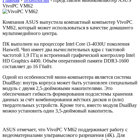
Главная
›
Технологии
›
Представлен миникомпьютер ASUS
VivoPC VM62
Компания ASUS выпустила компактный компьютер VivoPC
VM62, который может использоваться в качестве домашнего
мультимедийного центра.
ПК выполнен на процессоре Intel Core i3-4030U поколения
Haswell. Чип имеет два вычислительных ядра с тактовой
частотой 1,9 ГГц и встроенный графический контроллер Intel
HD Graphics 4400. Объём оперативной памяти DDR3-1600
составляет до 16 Гбайт.
Одной из особенностей мини-компьютера является система
DualBay: внутрь корпуса может быть установлен специальный
модуль с двумя 2,5-дюймовыми накопителями. Это
обеспечивает гибкость формирования подсистемы хранения
данных за счёт комбинирования жёстких дисков и (или)
твердотельных устройств. Кроме того, вместо модуля DualBay
можно установить один 3,5-дюймовый накопитель.
ASUS отмечает, что VivoPC VM62 поддерживает работу с
видеоматериалами ультравысокого разрешения (4К). Для