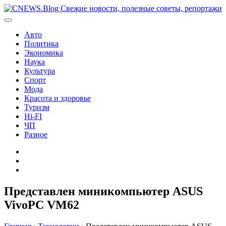
Перейти
к
содержимому
Авто
Политика
Экономика
Наука
Культура
Спорт
Мода
Красота и здоровье
Туризм
Hi-FI
ЧП
Разное
Главная
Контакты
Карта
сайта
Представлен миникомпьютер ASUS
VivoPC VM62