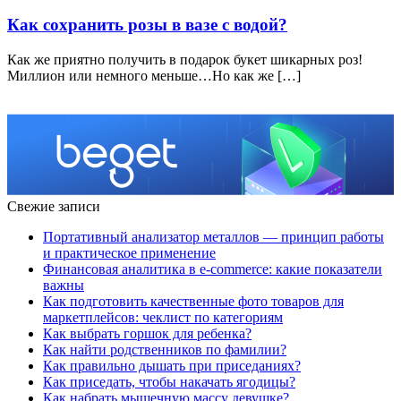
Как сохранить розы в вазе с водой?
Как же приятно получить в подарок букет шикарных роз!
Миллион или немного меньше…Но как же […]
Свежие записи
Портативный анализатор металлов — принцип работы
и практическое применение
Финансовая аналитика в e-commerce: какие показатели
важны
Как подготовить качественные фото товаров для
маркетплейсов: чеклист по категориям
Как выбрать горшок для ребенка?
Как найти родственников по фамилии?
Как правильно дышать при приседаниях?
Как приседать, чтобы накачать ягодицы?
Как набрать мышечную массу девушке?