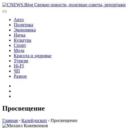
Перейти
к
содержимому
Авто
Политика
Экономика
Наука
Культура
Спорт
Мода
Красота и здоровье
Туризм
Hi-FI
ЧП
Разное
Главная
Контакты
Карта
сайта
Просвещение
Главная
›
Калейдоскоп
›
Просвещение