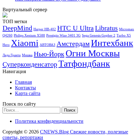
Виртуальный сервер
ТОП метки
DeepMind
HTC U Ultra
Libratus
Harper HB-402
Micromax
Q4260
Philips Xenium X588
Prestigio Wize 3401 3G
Sega Genesis Gopher 2
Turbo X5
Xiaomi
Интехбанк
Амстердам
Hero
АВТОВАЗ
Огни Москвы
Нью-Йорк
Лада Гранта
Мишка
Татфондбанк
Суперконденсатор
Навигация
Главная
Контакты
Карта сайта
Поиск по сайту
Найти:
Политика конфиденциальности
Copyright © 2026
CNEWS.Blog Свежие новости, полезные
советы, репортажи