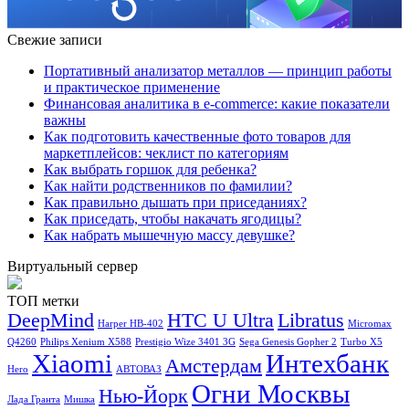
Свежие записи
Портативный анализатор металлов — принцип работы
и практическое применение
Финансовая аналитика в e-commerce: какие показатели
важны
Как подготовить качественные фото товаров для
маркетплейсов: чеклист по категориям
Как выбрать горшок для ребенка?
Как найти родственников по фамилии?
Как правильно дышать при приседаниях?
Как приседать, чтобы накачать ягодицы?
Как набрать мышечную массу девушке?
Виртуальный сервер
ТОП метки
DeepMind
HTC U Ultra
Libratus
Harper HB-402
Micromax
Q4260
Philips Xenium X588
Prestigio Wize 3401 3G
Sega Genesis Gopher 2
Turbo X5
Xiaomi
Интехбанк
Амстердам
Hero
АВТОВАЗ
Огни Москвы
Нью-Йорк
Лада Гранта
Мишка