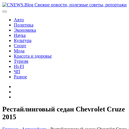
Перейти
к
содержимому
Авто
Политика
Экономика
Наука
Культура
Спорт
Мода
Красота и здоровье
Туризм
Hi-FI
ЧП
Разное
Главная
Контакты
Карта
сайта
Рестайлинговый седан Chevrolet Cruze
2015