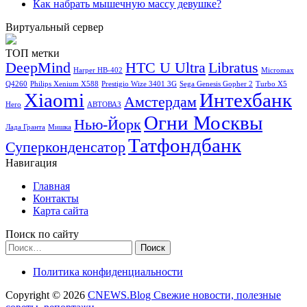
Как набрать мышечную массу девушке?
Виртуальный сервер
ТОП метки
DeepMind
HTC U Ultra
Libratus
Harper HB-402
Micromax
Q4260
Philips Xenium X588
Prestigio Wize 3401 3G
Sega Genesis Gopher 2
Turbo X5
Xiaomi
Интехбанк
Амстердам
Hero
АВТОВАЗ
Огни Москвы
Нью-Йорк
Лада Гранта
Мишка
Татфондбанк
Суперконденсатор
Навигация
Главная
Контакты
Карта сайта
Поиск по сайту
Найти:
Политика конфиденциальности
Copyright © 2026
CNEWS.Blog Свежие новости, полезные