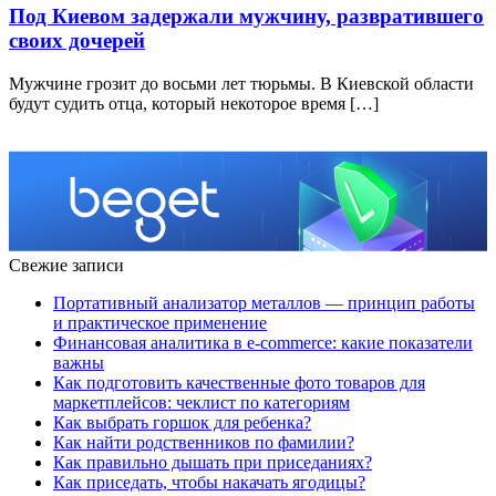
Под Киевом задержали мужчину, развратившего
своих дочерей
Мужчине грозит до восьми лет тюрьмы. В Киевской области
будут судить отца, который некоторое время […]
Свежие записи
Портативный анализатор металлов — принцип работы
и практическое применение
Финансовая аналитика в e-commerce: какие показатели
важны
Как подготовить качественные фото товаров для
маркетплейсов: чеклист по категориям
Как выбрать горшок для ребенка?
Как найти родственников по фамилии?
Как правильно дышать при приседаниях?
Как приседать, чтобы накачать ягодицы?