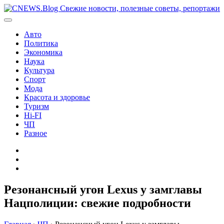
Перейти
к
содержимому
Авто
Политика
Экономика
Наука
Культура
Спорт
Мода
Красота и здоровье
Туризм
Hi-FI
ЧП
Разное
Главная
Контакты
Карта
сайта
Резонансный угон Lexus у замглавы
Нацполиции: свежие подробности