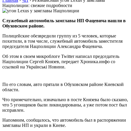
Главная
›
ЧП
›
Резонансный угон Lexus у замглавы
Нацполиции: свежие подробности
Служебный автомобиль замглавы НП Фацевича нашли в
Обуховском районе.
Полицейские обезвредили группу из 5 человек, которые
похитили, в том числе, служебный автомобиль заместителя
председателя Нацполиции Александра Фацевича.
Об этом в своем микроблоге Twitter написал председатель
Нацполиции Сергей Князев, передает Хроника.инфо со
ссылкой на Українські Новини.
По его словам, авто прятали в Обуховском районе Киевской
области.
Что примечательно, изначально в посте Князева было сказано,
что 5 угонщиков были ликвидированы, а уже потом пост был
исправлен.
Напомним, сообщалось, что автомобиль был в распоряжении
замглавы НП и украли в Киеве.