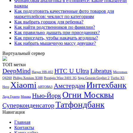
Финансовая аналитика в e-commerce: какие показатели
важны
Как подготовить качественные фото товаров для
маркетплейсов: чеклист по категориям
Как выбрать горшок для ребенка?
Как найти родственников по фамилии?
Как правильно дышать при приседаниях?
Как приседать, чтобы накачать ягодицы?
Как набрать мышечную массу девушке?
Виртуальный сервер
ТОП метки
DeepMind
HTC U Ultra
Libratus
Harper HB-402
Micromax
Q4260
Philips Xenium X588
Prestigio Wize 3401 3G
Sega Genesis Gopher 2
Turbo X5
Xiaomi
Интехбанк
Амстердам
Hero
АВТОВАЗ
Огни Москвы
Нью-Йорк
Лада Гранта
Мишка
Татфондбанк
Суперконденсатор
Навигация
Главная
Контакты
Карта сайта