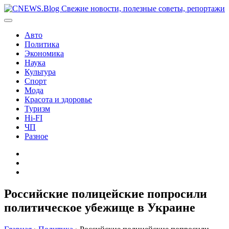
Перейти
к
содержимому
Авто
Политика
Экономика
Наука
Культура
Спорт
Мода
Красота и здоровье
Туризм
Hi-FI
ЧП
Разное
Главная
Контакты
Карта
сайта
Российские полицейские попросили
политическое убежище в Украине