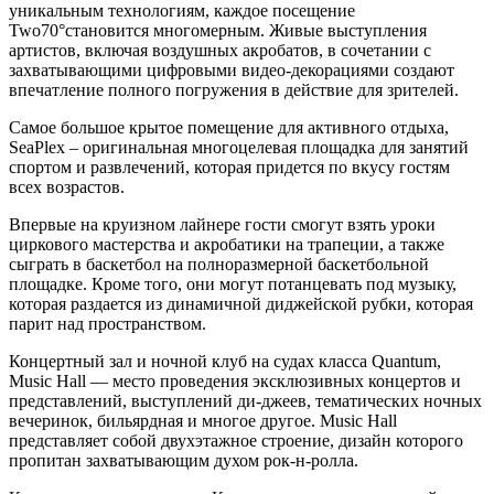
уникальным технологиям, каждое посещение
Two70°становится многомерным. Живые выступления
артистов, включая воздушных акробатов, в сочетании с
захватывающими цифровыми видео-декорациями создают
впечатление полного погружения в действие для зрителей.
Самое большое крытое помещение для активного отдыха,
SeaPlex – оригинальная многоцелевая площадка для занятий
спортом и развлечений, которая придется по вкусу гостям
всех возрастов.
Впервые на круизном лайнере гости смогут взять уроки
циркового мастерства и акробатики на трапеции, а также
сыграть в баскетбол на полноразмерной баскетбольной
площадке. Кроме того, они могут потанцевать под музыку,
которая раздается из динамичной диджейской рубки, которая
парит над пространством.
Концертный зал и ночной клуб на судах класса Quantum,
Music Hall — место проведения эксклюзивных концертов и
представлений, выступлений ди-джеев, тематических ночных
вечеринок, бильярдная и многое другое. Music Hall
представляет собой двухэтажное строение, дизайн которого
пропитан захватывающим духом рок-н-ролла.