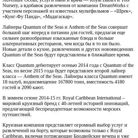
Nursery, а вдобавок развлечения от компании DreamWorks с
участием персонажей из известных мультфильмов – «Шрек»,
«Кунг-Фу Панда», «Мадагаскар».
Лайнеры Quantum of the Seas и Anthem of the Seas совершат
большой шаг вперед в питании для гостей, предлагая еще
сильнее разнообразные изысканные блюда и больше
альтернативных ресторанов, чем когда бы в то ни было.
Новые детали о кухне, развлечениях и других нововведениях
Quantum of the Seas будут представлены в ближайшее время.
Класс Quantum дебютирует осенью 2014 года с Quantum of the
Seas, по весне 2015 года будет представлен второй лайнер
класса — Anthem of the Seas. Лайнеры класса Quantum имеют
18 палуб, водоизмещение 167800 тонн, вместимость 4180
гостей и 2090 кают.
В зимнем сезоне 2014-15 гг. Royal Caribbean International –
мировой круизный бренд с 40-летней историей инноваций,
предлагающий беспрецедентные возможности морских
путешествий.
Круизная компания представляет огромный выбор услуг и
развлечений на борту, которые возможны только с Royal
Caribbean, включая потрясающие Бродвейские вечера и уже