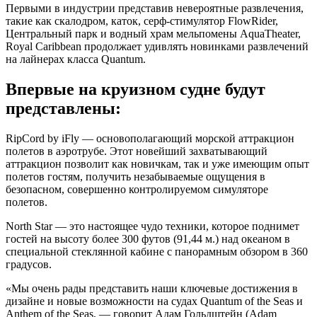
Первыми в индустрии представив невероятные развлечения,
такие как скалодром, каток, серф-стимулятор FlowRider,
Центральный парк и водный храм мельпомены AquaTheater,
Royal Caribbean продолжает удивлять новинками развлечений
на лайнерах класса Quantum.
Впервые на круизном судне будут
представлены:
RipCord by iFly — основополагающий морской аттракцион
полетов в аэротрубе. Этот новейший захватывающий
аттракцион позволит как новичкам, так и уже имеющим опыт
полетов гостям, получить незабываемые ощущения в
безопасном, совершенно контролируемом симуляторе
полетов.
North Star — это настоящее чудо техники, которое поднимет
гостей на высоту более 300 футов (91,44 м.) над океаном в
специальной стеклянной кабине с панорамным обзором в 360
градусов.
«Мы очень рады представить наши ключевые достижения в
дизайне и новые возможности на судах Quantum of the Seas и
Anthem of the Seas, — говорит Адам Гольдштейн (Adam