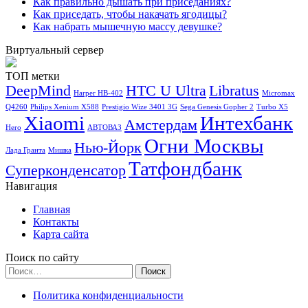
Как правильно дышать при приседаниях?
Как приседать, чтобы накачать ягодицы?
Как набрать мышечную массу девушке?
Виртуальный сервер
ТОП метки
DeepMind
HTC U Ultra
Libratus
Harper HB-402
Micromax
Q4260
Philips Xenium X588
Prestigio Wize 3401 3G
Sega Genesis Gopher 2
Turbo X5
Xiaomi
Интехбанк
Амстердам
Hero
АВТОВАЗ
Огни Москвы
Нью-Йорк
Лада Гранта
Мишка
Татфондбанк
Суперконденсатор
Навигация
Главная
Контакты
Карта сайта
Поиск по сайту
Найти:
Политика конфиденциальности