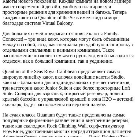
Каюты нового поколения. Каждая комната на новом лайнере
имеет современный дизайн, удобную планировку и
просторные решения для хранения вещей и багажа. Теперь
каждая каюта на Quantum of the Seas имеет вид на море,
благодаря системе Virtual Balcony.
Для больших семей предлагаются новые каюты Family-
Connected – три вида кают, которые могут быть объединены
между из собой, создавая специальную удобную планировку с
отдельными спальнями и ванными комнатами. Такое
расположение позволит семьям и группам друзей насладиться
отдыхом, как в большой компании, так и уединенно.
Quantum of the Seas Royal Caribbean представляет самую
широкую линейку кают, включая новейшие каюты Studio,
каюты с балконами для индивидуальных путешественников,
три категории кают Junior Suite и еще более просторные Loft
Suite. Солярий для взрослых, открытый резервуар, новый
крытый бассейн с управляемой крышей и зона H2O – детский
аквапарк, будут расположены на верхней палубе.
На судах класса Quantum будут также представлены самые
популярные фирменные развлечения и внутренние резервы,
такие как скалодром Rock Climbing Wall, серф-стимулятор
FlowRider, удостоенный многих наград аттракцион для детей
Adventure Ocean, услуги няни и врача — Royal Babies и Tots