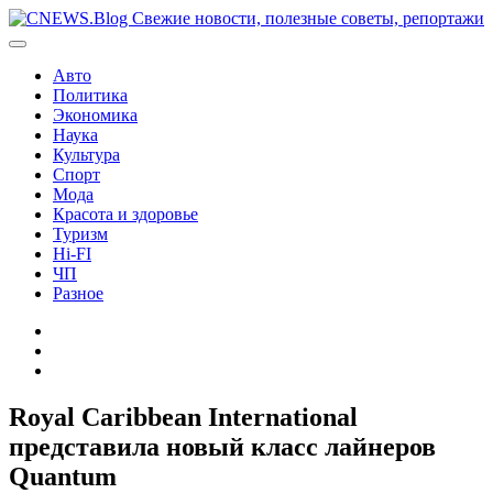
Перейти
к
содержимому
Авто
Политика
Экономика
Наука
Культура
Спорт
Мода
Красота и здоровье
Туризм
Hi-FI
ЧП
Разное
Главная
Контакты
Карта
сайта
Royal Caribbean International
представила новый класс лайнеров
Quantum