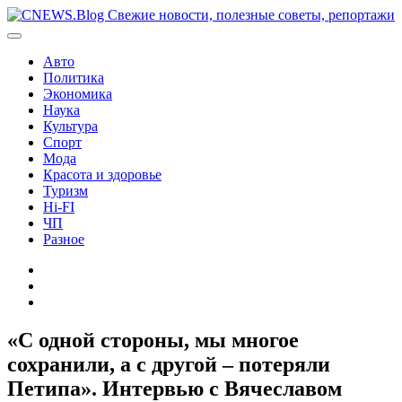
Перейти
к
содержимому
Авто
Политика
Экономика
Наука
Культура
Спорт
Мода
Красота и здоровье
Туризм
Hi-FI
ЧП
Разное
Главная
Контакты
Карта
сайта
«С одной стороны, мы многое
сохранили, а с другой – потеряли
Петипа». Интервью с Вячеславом