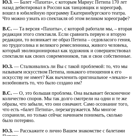
Ю.З
. — Балет «Пахита», с которым Мариус Петипа 170 лет
назад дебютировал в России как танцовщик и хореограф,
вошел в юбилейную программу Екатеринбургского театра.
Что можно узнать из спектакля об этом великом хореографе?
В.С.
— Та версия «Пахиты», с которой работали мы, – вторая
редакция этого спектакля. Если сравнить первую и вторую
редакции, то возникает не образ Петипа – седовласого гения,
но трудоголика и великого ремесленника, живого человека,
который эволюционировал как художник и совершенствовал
спектакли как своих современников, так и свои собственные.
Ю.З.
— Сталкивались ли Вы с такой проблемой: то, что мы
называем искусством Петипа, никакого отношения к его
искусству не имеет? Как вычленить оригинальное «лекало» и
возобновить то, что было создано им?
В.С.
— О, это большая проблема. Она вызывает бесконечное
количество споров. Мы так долго смотрели на одни и те же
образы, что забыли, что они означают. Само осознание того,
что есть «балет Петипа», перезагружается. Мы многое
сохранили, но только сейчас начинаем понимать, сколько
было потеряно.
Ю.З.
— Расскажите о лично Вашем знакомстве с балетами