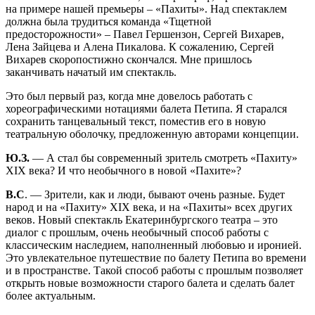
на примере нашей премьеры – «Пахиты». Над спектаклем
должна была трудиться команда «Тщетной
предосторожности» – Павел Гершензон, Сергей Вихарев,
Лена Зайцева и Алена Пикалова. К сожалению, Сергей
Вихарев скоропостижно скончался. Мне пришлось
заканчивать начатый им спектакль.
Это был первый раз, когда мне довелось работать с
хореографическими нотациями балета Петипа. Я старался
сохранить танцевальный текст, поместив его в новую
театральную оболочку, предложенную авторами концепции.
Ю.З.
— А стал бы современный зритель смотреть «Пахиту»
XIX века? И что необычного в новой «Пахите»?
В.С
. — Зрители, как и люди, бывают очень разные. Будет
народ и на «Пахиту» XIX века, и на «Пахиты» всех других
веков. Новый спектакль Екатеринбургского театра – это
диалог с прошлым, очень необычный способ работы с
классическим наследием, наполненный любовью и иронией.
Это увлекательное путешествие по балету Петипа во времени
и в пространстве. Такой способ работы с прошлым позволяет
открыть новые возможности старого балета и сделать балет
более актуальным.