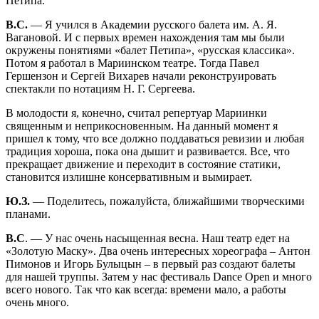
Петипа.
В.С.
— Я учился в Академии русского балета им. А. Я.
Вагановой. И с первых времен нахождения там мы были
окружены понятиями «балет Петипа», «русская классика».
Потом я работал в Мариинском театре. Тогда Павел
Гершензон и Сергей Вихарев начали реконструировать
спектакли по нотациям Н. Г. Сергеева.
В молодости я, конечно, считал репертуар Мариинки
священным и неприкосновенным. На данный момент я
пришел к тому, что все должно поддаваться ревизии и любая
традиция хороша, пока она дышит и развивается. Все, что
прекращает движение и переходит в состояние статики,
становится излишне консервативным и вымирает.
Ю.З.
— Поделитесь, пожалуйста, ближайшими творческими
планами.
В.С
. — У нас очень насыщенная весна. Наш театр едет на
«Золотую Маску». Два очень интересных хореографа – Антон
Пимонов и Игорь Булыцын – в первый раз создают балеты
для нашей труппы. Затем у нас фестиваль Dance Open и много
всего нового. Так что как всегда: времени мало, а работы
очень много.