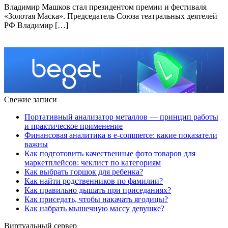
Владимир Машков стал президентом премии и фестиваля
«Золотая Маска». Председатель Союза театральных деятелей
РФ Владимир […]
Свежие записи
Портативный анализатор металлов — принцип работы
и практическое применение
Финансовая аналитика в e-commerce: какие показатели
важны
Как подготовить качественные фото товаров для
маркетплейсов: чеклист по категориям
Как выбрать горшок для ребенка?
Как найти родственников по фамилии?
Как правильно дышать при приседаниях?
Как приседать, чтобы накачать ягодицы?
Как набрать мышечную массу девушке?
Виртуальный сервер