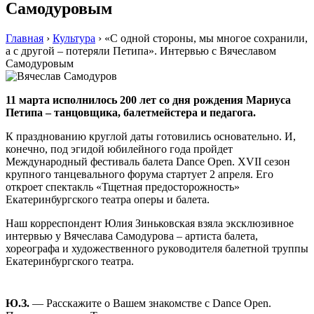
Самодуровым
Главная
›
Культура
›
«С одной стороны, мы многое сохранили,
а с другой – потеряли Петипа». Интервью с Вячеславом
Самодуровым
11 марта исполнилось 200 лет со дня рождения Мариуса
Петипа – танцовщика, балетмейстера и педагога.
К празднованию круглой даты готовились основательно. И,
конечно, под эгидой юбилейного года пройдет
Международный фестиваль балета Dance Open. XVII сезон
крупного танцевального форума стартует 2 апреля. Его
откроет спектакль «Тщетная предосторожность»
Екатеринбургского театра оперы и балета.
Наш корреспондент Юлия Зиньковская взяла эксклюзивное
интервью у Вячеслава Самодурова – артиста балета,
хореографа и художественного руководителя балетной труппы
Екатеринбургского театра.
Ю.З.
— Расскажите о Вашем знакомстве с Dance Open.