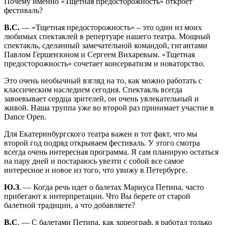
Почему именно «Тщетная предосторожность» откроет
фестиваль?
В.С.
— «Тщетная предосторожность» – это один из моих
любимых спектаклей в репертуаре нашего театра. Мощный
спектакль, сделанный замечательной командой, гигантами
Павлом Гершензоном и Сергеем Вихаревым. «Тщетная
предосторожность» сочетает консерватизм и новаторство.
Это очень необычный взгляд на то, как можно работать с
классическим наследием сегодня. Спектакль всегда
завоевывает сердца зрителей, он очень увлекательный и
живой. Наша труппа уже во второй раз принимает участие в
Dance Open.
Для Екатеринбургского театра важен и тот факт, что мы
второй год подряд открываем фестиваль. У этого смотра
всегда очень интересная программа. Я сам планирую остаться
на пару дней и постараюсь увезти с собой все самое
интересное и новое из того, что увижу в Петербурге.
Ю.З
. — Когда речь идет о балетах Мариуса Петипа, часто
прибегают к интерпретации. Что Вы берете от старой
балетной традиции, а что добавляете?
В.С
. — С балетами Петипа, как хореограф, я работал только