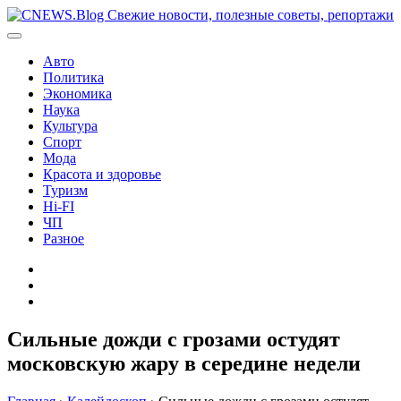
Перейти
к
содержимому
Авто
Политика
Экономика
Наука
Культура
Спорт
Мода
Красота и здоровье
Туризм
Hi-FI
ЧП
Разное
Главная
Контакты
Карта
сайта
Сильные дожди с грозами остудят
московскую жару в середине недели