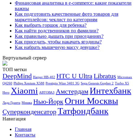
Финансовая аналитика в e-commerce: какие показатели
важны
Как подготовить качественные фото товаров для
маркетплейсов: чеклист по категориям
Как выбрать горшок для ребенка?
Как найти родственников по фамилии?
Как правильно дышать при приседаниях?
Как приседать, чтобы накачать ягодицы?
Как набрать мышечную массу девушке?
Виртуальный сервер
ТОП метки
DeepMind
HTC U Ultra
Libratus
Harper HB-402
Micromax
Q4260
Philips Xenium X588
Prestigio Wize 3401 3G
Sega Genesis Gopher 2
Turbo X5
Xiaomi
Интехбанк
Амстердам
Hero
АВТОВАЗ
Огни Москвы
Нью-Йорк
Лада Гранта
Мишка
Татфондбанк
Суперконденсатор
Навигация
Главная
Контакты