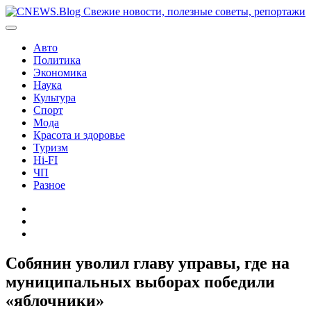
Перейти
к
содержимому
Авто
Политика
Экономика
Наука
Культура
Спорт
Мода
Красота и здоровье
Туризм
Hi-FI
ЧП
Разное
Главная
Контакты
Карта
сайта
Собянин уволил главу управы, где на
муниципальных выборах победили
«яблочники»