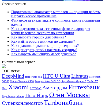
Свежие записи
Портативный анализатор металлов — принцип работы
и практическое применение
Финансовая аналитика в e-commerce: какие показатели
важны
Как подготовить качественные фото товаров для
маркетплейсов: чеклист по категориям
Как выбрать горшок для ребенка?
Как найти родственников по фамилии?
Как правильно дышать при приседаниях?
Как приседать, чтобы накачать ягодицы?
Как набрать мышечную массу девушке?
Виртуальный сервер
ТОП метки
DeepMind
HTC U Ultra
Libratus
Harper HB-402
Micromax
Q4260
Philips Xenium X588
Prestigio Wize 3401 3G
Sega Genesis Gopher 2
Turbo X5
Xiaomi
Интехбанк
Амстердам
Hero
АВТОВАЗ
Огни Москвы
Нью-Йорк
Лада Гранта
Мишка
Татфондбанк
Суперконденсатор