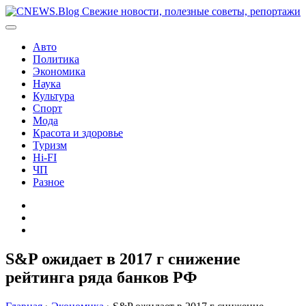
Перейти
к
содержимому
Авто
Политика
Экономика
Наука
Культура
Спорт
Мода
Красота и здоровье
Туризм
Hi-FI
ЧП
Разное
Главная
Контакты
Карта
сайта
S&P ожидает в 2017 г снижение
рейтинга ряда банков РФ