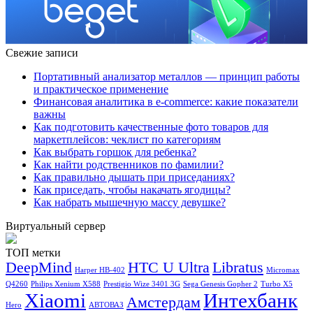
Свежие записи
Портативный анализатор металлов — принцип работы
и практическое применение
Финансовая аналитика в e-commerce: какие показатели
важны
Как подготовить качественные фото товаров для
маркетплейсов: чеклист по категориям
Как выбрать горшок для ребенка?
Как найти родственников по фамилии?
Как правильно дышать при приседаниях?
Как приседать, чтобы накачать ягодицы?
Как набрать мышечную массу девушке?
Виртуальный сервер
ТОП метки
DeepMind
HTC U Ultra
Libratus
Harper HB-402
Micromax
Q4260
Philips Xenium X588
Prestigio Wize 3401 3G
Sega Genesis Gopher 2
Turbo X5
Xiaomi
Интехбанк
Амстердам
Hero
АВТОВАЗ