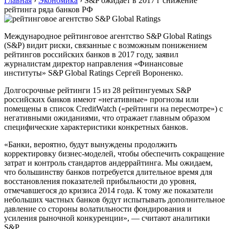
Главная
›
Экономика
›
S&P ожидает в 2017 г снижение
рейтинга ряда банков РФ
Международное рейтинговое агентство S&P Global Ratings
(S&P) видит риски, связанные с возможным понижением
рейтингов российских банков в 2017 году, заявил
журналистам директор направления «Финансовые
институты» S&P Global Ratings Сергей Вороненко.
Долгосрочные рейтинги 15 из 28 рейтингуемых S&P
российских банков имеют «негативные» прогнозы или
помещены в список CreditWatch («рейтинги на пересмотре») с
негативными ожиданиями, что отражает главным образом
специфические характеристики конкретных банков.
«Банки, вероятно, будут вынуждены продолжить
корректировку бизнес-моделей, чтобы обеспечить сокращение
затрат и контроль стандартов андеррайтинга. Мы ожидаем,
что большинству банков потребуется длительное время для
восстановления показателей прибыльности до уровня,
отмечавшегося до кризиса 2014 года. К тому же показатели
небольших частных банков будут испытывать дополнительное
давление со стороны волатильности фондирования и
усиления рыночной конкуренции», — считают аналитики
S&P.