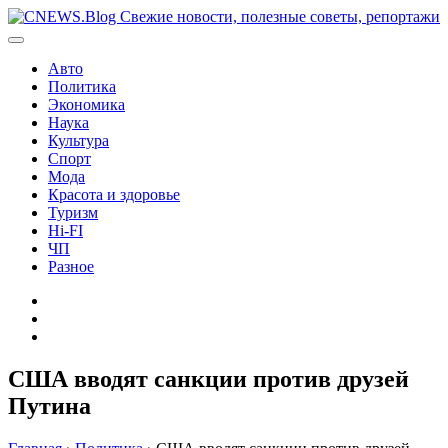
Перейти
к
содержимому
Авто
Политика
Экономика
Наука
Культура
Спорт
Мода
Красота и здоровье
Туризм
Hi-FI
ЧП
Разное
Главная
Контакты
Карта
сайта
США вводят санкции против друзей
Путина