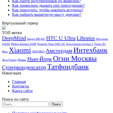
Как найти родственников по фамилии?
Как правильно дышать при приседаниях?
Как приседать, чтобы накачать ягодицы?
Как набрать мышечную массу девушке?
Виртуальный сервер
ТОП метки
DeepMind
HTC U Ultra
Libratus
Harper HB-402
Micromax
Q4260
Philips Xenium X588
Prestigio Wize 3401 3G
Sega Genesis Gopher 2
Turbo X5
Xiaomi
Интехбанк
Амстердам
Hero
АВТОВАЗ
Огни Москвы
Нью-Йорк
Лада Гранта
Мишка
Татфондбанк
Суперконденсатор
Навигация
Главная
Контакты
Карта сайта
Поиск по сайту
Найти: