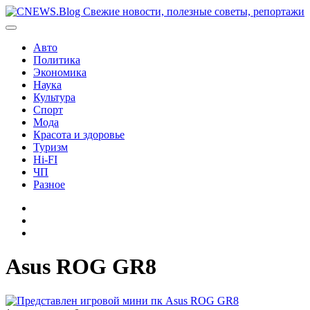
Перейти
к
содержимому
Авто
Политика
Экономика
Наука
Культура
Спорт
Мода
Красота и здоровье
Туризм
Hi-FI
ЧП
Разное
Главная
Контакты
Карта
сайта
Asus ROG GR8