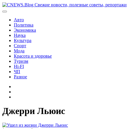
Перейти
к
содержимому
Авто
Политика
Экономика
Наука
Культура
Спорт
Мода
Красота и здоровье
Туризм
Hi-FI
ЧП
Разное
Главная
Контакты
Карта
сайта
Джерри Льюис