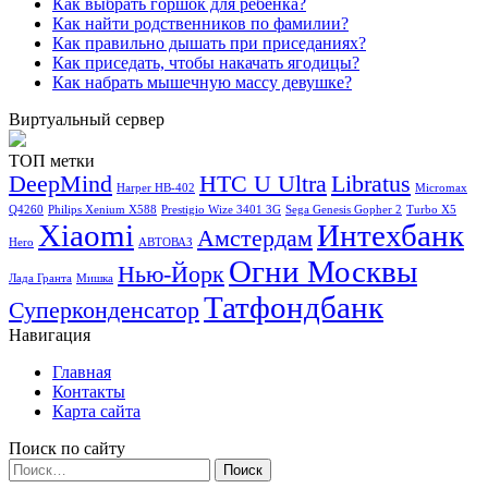
Как выбрать горшок для ребенка?
Как найти родственников по фамилии?
Как правильно дышать при приседаниях?
Как приседать, чтобы накачать ягодицы?
Как набрать мышечную массу девушке?
Виртуальный сервер
ТОП метки
DeepMind
HTC U Ultra
Libratus
Harper HB-402
Micromax
Q4260
Philips Xenium X588
Prestigio Wize 3401 3G
Sega Genesis Gopher 2
Turbo X5
Xiaomi
Интехбанк
Амстердам
Hero
АВТОВАЗ
Огни Москвы
Нью-Йорк
Лада Гранта
Мишка
Татфондбанк
Суперконденсатор
Навигация
Главная
Контакты
Карта сайта
Поиск по сайту
Найти: