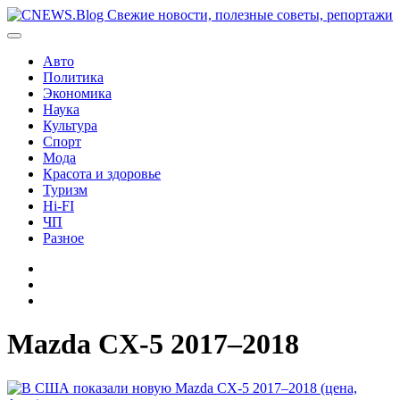
Перейти
к
содержимому
Авто
Политика
Экономика
Наука
Культура
Спорт
Мода
Красота и здоровье
Туризм
Hi-FI
ЧП
Разное
Главная
Контакты
Карта
сайта
Mazda CX-5 2017–2018