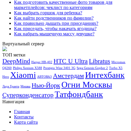
Как подготовить качественные фото товаров для
маркетплейсов: чеклист по категориям
Как выбрать горшок для ребенка?
Как найти родственников по фамилии?
Как правильно дышать при приседаниях?
Как приседать, чтобы накачать ягодицы?
Как набрать мышечную массу девушке?
Виртуальный сервер
ТОП метки
DeepMind
HTC U Ultra
Libratus
Harper HB-402
Micromax
Q4260
Philips Xenium X588
Prestigio Wize 3401 3G
Sega Genesis Gopher 2
Turbo X5
Xiaomi
Интехбанк
Амстердам
Hero
АВТОВАЗ
Огни Москвы
Нью-Йорк
Лада Гранта
Мишка
Татфондбанк
Суперконденсатор
Навигация
Главная
Контакты
Карта сайта