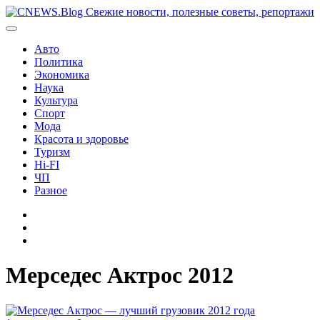
Перейти
к
содержимому
Авто
Политика
Экономика
Наука
Культура
Спорт
Мода
Красота и здоровье
Туризм
Hi-FI
ЧП
Разное
Главная
Контакты
Карта
сайта
Мерседес Актрос 2012