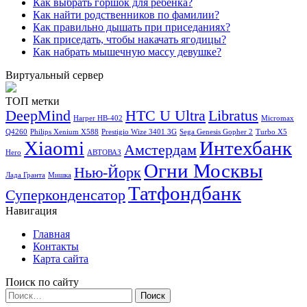
Как выбрать горшок для ребенка?
Как найти родственников по фамилии?
Как правильно дышать при приседаниях?
Как приседать, чтобы накачать ягодицы?
Как набрать мышечную массу девушке?
Виртуальный сервер
ТОП метки
DeepMind
HTC U Ultra
Libratus
Harper HB-402
Micromax
Q4260
Philips Xenium X588
Prestigio Wize 3401 3G
Sega Genesis Gopher 2
Turbo X5
Xiaomi
Интехбанк
Амстердам
Hero
АВТОВАЗ
Огни Москвы
Нью-Йорк
Лада Гранта
Мишка
Татфондбанк
Суперконденсатор
Навигация
Главная
Контакты
Карта сайта
Поиск по сайту
Найти: