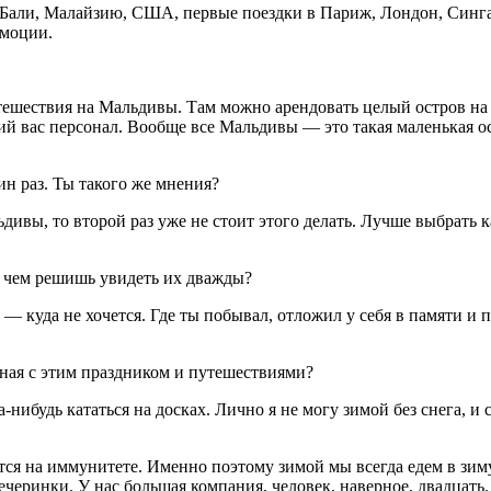
ю Бали, Малайзию, США, первые поездки в Париж, Лондон, Син
эмоции.
ешествия на Мальдивы. Там можно арендовать целый остров на д
ий вас персонал. Вообще все Мальдивы — это такая маленькая о
н раз. Ты такого же мнения?
дивы, то второй раз уже не стоит этого делать. Лучше выбрать к
е чем решишь увидеть их дважды?
е — куда не хочется. Где ты побывал, отложил у себя в памяти и 
нная с этим праздником и путешествиями?
нибудь кататься на досках. Лично я не могу зимой без снега, и с
ется на иммунитете. Именно поэтому зимой мы всегда едем в зим
ечеринки. У нас большая компания, человек, наверное, двадцать.