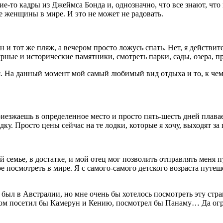
кие-то кадры из Джеймса Бонда и, однозначно, что все знают, чт
 женщины в мире. И это не может не радовать.
н и тот же пляж, а вечером просто ложусь спать. Нет, я действи
урные и исторические памятники, смотреть парки, сады, озера,
 На данный момент мой самый любимый вид отдыха и то, к чему 
риезжаешь в определенное место и просто пять-шесть дней плава
ку. Просто цены сейчас на те лодки, которые я хочу, выходят за 
й семье, в достатке, и мой отец мог позволить отправлять меня 
ое посмотреть в мире. Я с самого-самого детского возраста пут
не был в Австралии, но мне очень бы хотелось посмотреть эту стр
ом посетил бы Камерун и Кению, посмотрел бы Панаму… Да огромн