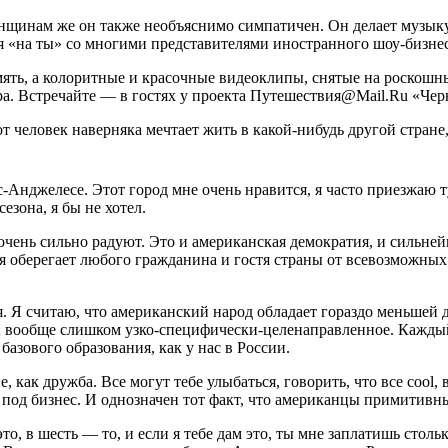
инам же он также необъяснимо симпатичен. Он делает музыку т
ся «на ты» со многими представителями иностранного шоу-бизнес
ять, а колоритные и красочные видеоклипы, снятые на роскошны
ора. Встречайте — в гостях у проекта Путешествия@Mail.Ru «Че
от человек наверняка мечтает жить в какой-нибудь другой стране
нджелесе. Этот город мне очень нравится, я часто приезжаю туд
езона, я бы не хотел.
очень сильно радуют. Это и американская демократия, и сильней
рая оберегает любого гражданина и гостя страны от всевозможны
тся. Я считаю, что американский народ обладает гораздо меньшей
А вообще слишком узко-специфически-целенаправленное. Каждый
азового образования, как у нас в России.
как дружба. Все могут тебе улыбаться, говорить, что все cool, 
под бизнес. И однозначен тот факт, что американцы примитивны
ов это, в шесть — то, и если я тебе дам это, ты мне заплатишь ст