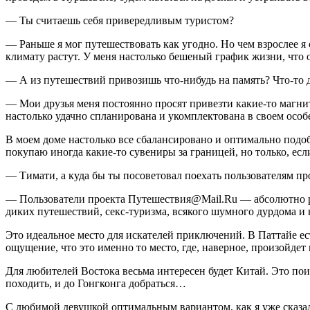
— Ты считаешь себя привередливым туристом?
— Раньше я мог путешествовать как угодно. Но чем взрослее я 
климату растут. У меня настолько бешеный график жизни, что о
— А из путешествий привозишь что-нибудь на память? Что-то
— Мои друзья меня постоянно просят привезти какие-то магнити
настолько удачно спланирована и укомплектована в своем особ
В моем доме настолько все сбалансировано и оптимально подоб
покупаю иногда какие-то сувениры за границей, но только, есл
— Тимати, а куда бы ты посоветовал поехать пользователям п
— Пользователи проекта Путешествия@Mail.Ru — абсолютно ра
диких путешествий, секс-туризма, всякого шумного дурдома и 
Это идеальное место для искателей приключений. В Паттайе есть
ощущение, что это именно то место, где, наверное, произойдет 
Для любителей Востока весьма интересен будет Китай. Это пои
походить, и до Гонгконга добраться…
С любимой девушкой оптимальным вариантом, как я уже сказал,