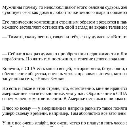
Мужчины почему-то недолюбливают этого баловня судьбы, женщ
чувствует себя как дома в любой точке земного шара и общает
Его лирические композиции странным образом врезаются в пам
каждого заставляют остановить свой взгляд на экране телевиз
— Тимати, скажу честно, глядя на тебя, сразу думаешь: «Вот эт
— Сейчас я как раз думаю о приобретении недвижимости в Лос-А
поработать. Но жить там постоянно, в течение целого года или с
Конечно, в США есть много вещей, которые меня, безусловно, 
обеспечение общества, и очень четкая правовая система, кото
запутанная сеть, «Новая Земля»…
Но есть и такое в этой стране, что, естественно, мне не нрави
американцев значительно ниже, чем у нас. Образование в СШ
своем маленьком ответвлении. В Америке нет такого широкого б
Плюс ко всему — у американцев напрочь размыто такое понятие, 
ущерб своему времени, например. Там абсолютно все заточены 
У них все очень straight, все очень четко по плану: в пять час