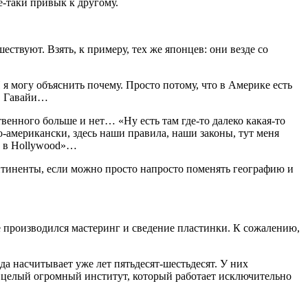
е-таки привык к другому.
твуют. Взять, к примеру, тех же японцев: они везде со
 могу объяснить почему. Просто потому, что в Америке есть
с, Гавайи…
твенного больше и нет… «Ну есть там где-то далеко какая-то
о-американски, здесь наши правила, наши законы, тут меня
 и в Hollywood»…
континенты, если можно просто напросто поменять географию и
е производился мастеринг и сведение пластинки. К сожалению,
да насчитывает уже лет пятьдесят-шестьдесят. У них
 целый огромный институт, который работает исключительно