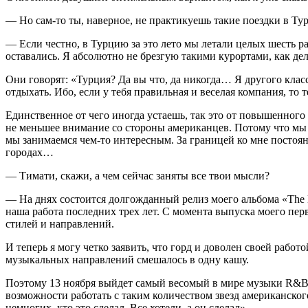
— Но сам-то ты, наверное, не практикуешь такие поездки в Т
— Если честно, в Турцию за это лето мы летали целых шесть ра
оставались. Я абсолютно не брезгую такими курортами, как де
Они говорят: «Турция? Да вы что, да никогда… Я другого класс
отдыхать. Ибо, если у тебя правильная и веселая компания, то 
Единственное от чего иногда устаешь, так это от повышенного 
не меньшее внимание со стороны американцев. Потому что мы в
мы занимаемся чем-то интересным. За границей ко мне постоянн
городах…
— Тимати, скажи, а чем сейчас заняты все твои мысли?
— На днях состоится долгожданный релиз моего альбома «The B
наша работа последних трех лет. С момента выпуска моего перв
стилей и направлений.
И теперь я могу четко заявить, что горд и доволен своей работ
музыкальных направлений смешалось в одну кашу.
Поэтому 13 ноября выйдет самый весомый в мире музыки R&B и
возможности работать с таким количеством звезд американского
немногих, кто это сделал. Все хотели, а он сделал».