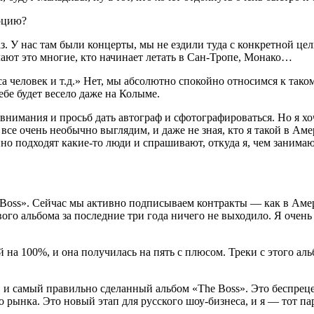
урцию?
з. У нас там были концерты, мы не ездили туда с конкретной цел
лают это многие, кто начинает летать в Сан-Тропе, Монако…
а человек и т.д.» Нет, мы абсолютно спокойно относимся к тако
тебе будет весело даже на Колыме.
внимания и просьб дать автограф и сфотографироваться. Но я хо
се очень необычно выглядим, и даже не зная, кто я такой в Аме
о подходят какие-то люди и спрашивают, откуда я, чем занимаюс
oss». Сейчас мы активно подписываем контракты — как в Америк
ого альбома за последние три года ничего не выходило. Я очень
ой на 100%, и она получилась на пять с плюсом. Треки с этого ал
 самый правильно сделанный альбом «The Boss». Это беспрецед
 рынка. Это новый этап для русского шоу-бизнеса, и я — тот пар