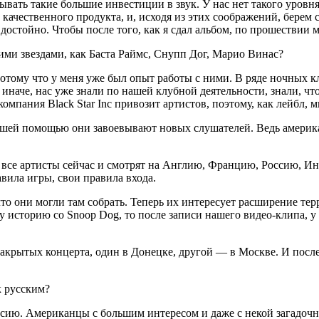
вать такие большие инвестиции в звук. У нас нет такого уровня
качественного продукта, и, исходя из этих соображений, берем 
остойно. Чтобы после того, как я сдал альбом, по прошествии мн
ими звездами, как Баста Раймс, Снупп Дог, Марио Винас?
потому что у меня уже был опыт работы с ними. В ряде ночных 
иначе, нас уже знали по нашей клубной деятельности, знали, что е
омпания Black Star Inc привозит артистов, поэтому, как лейбл,
нашей помощью они завоевывают новых слушателей. Ведь америк
-то все артисты сейчас и смотрят на Англию, Францию, Россию,
авила игры, свои правила входа.
то они могли там собрать. Теперь их интересует расширение те
 историю со Snoop Dog, то после записи нашего видео-клипа, у
 закрытых концерта, один в Донецке, другой — в Москве. И после
к русским?
ссию. Американцы с большим интересом и даже с некой загадочн