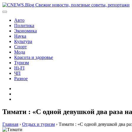
Перейти
к
содержимому
Авто
Политика
Экономика
Наука
Культура
Спорт
Мода
Красота и здоровье
Туризм
Hi-FI
ЧП
Разное
Главная
Контакты
Карта
сайта
Тимати : «С одной девушкой два раза н
Главная
›
Отдых и туризм
›
Тимати : «С одной девушкой два ра