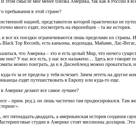
В этом смысле мне менее близка Америка, так как в России я вс
го пребывания в этой стране?
ственной нацией, представители которой практически не путешес
точно много ездят, посмотреть на европейцев – та же история.
и все их поездки ограничиваются лишь пределами их страны. И я
ь Black Top Records, есть каньоны, водопады, Майами, Лас-Вега
азаться, что Америка – это и есть целый Мир, что ничего сущес
м они? У нас все есть, у нас все налажено… Здесь все говорят п
автоматы можно поиграть, да и в Диснейленд можно прокатиться,
уда-то за ее пределы у тебя исчезает. Зачем лететь на другие 
иканцы ездят путешествовать в Европу или куда-то еще.
 в Америке делают все самое лучшее?
се – прим. ред.), он лишь частично там продюсировался. Там ж
стеринг».
лет пятнадцать-двадцать, а американская история создания саун
Мастеринговые студии в Америке стоят миллионы долларов. Это