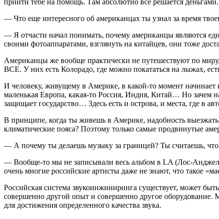
прийти тебе на помощь. Там абсолютно все решается деньгами. 
— Что еще интересного об американцах ты узнал за время твое
— Я отчасти начал понимать, почему американцы являются един
своими фотоаппаратами, взглянуть на китайцев, они тоже доста
Американцы же вообще практически не путешествуют по миру, 
ВСЕ. У них есть Колорадо, где можно покататься на лыжах, ест
И человеку, живущему в Америке, в какой-то момент начинает к
маленькая Европа, какая-то Россия, Индия, Китай… Но зачем на
защищает государство… Здесь есть и острова, и места, где в 
В принципе, когда ты живешь в Америке, надобность выезжать к
климатические пояса? Поэтому только самые продвинутые амер
— А почему ты делаешь музыку за границей? Ты считаешь, что
— Вообще-то мы не записывали весь альбом в LA (Лос-Анджеле
очень многие российские артисты даже не знают, что такое «ма
Российская система звукоинжиниринга существует, может быть, 
совершенно другой опыт и совершенно другое оборудование. 
для достижения определенного качества звука.