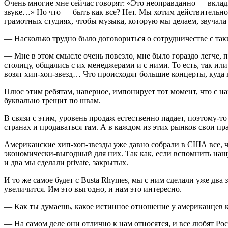
Очень многие мне сейчас говорят: «Это неоправданно — вклады
звуке…» Но что — быть как все? Нет. Мы хотим действительно 
грамотных студиях, чтобы музыка, которую мы делаем, звучала д
— Насколько трудно было договориться о сотрудничестве с так
— Мне в этом смысле очень повезло, мне было гораздо легче, 
столицу, общались с их менеджерами и с ними. То есть, так или 
возят хип-хоп-звезд… Что происходят большие концерты, куда к
Плюс этим ребятам, наверное, импонирует тот момент, что с 
буквально трещит по швам.
В связи с этим, уровень продаж естественно падает, поэтому
странах и продаваться там. А в каждом из этих рынков свои пр
Американские хип-хоп-звезды уже давно собрали в США все, ч
экономически-выгодный для них. Так как, если вспомнить нашу
и два мы сделали private, закрытых.
И то же самое будет с Busta Rhymes, мы с ним сделали уже два
увеличится. Им это выгодно, и нам это интересно.
— Как ты думаешь, какое истинное отношение у американцев 
— На самом деле они отлично к нам относятся, и все любят Ро