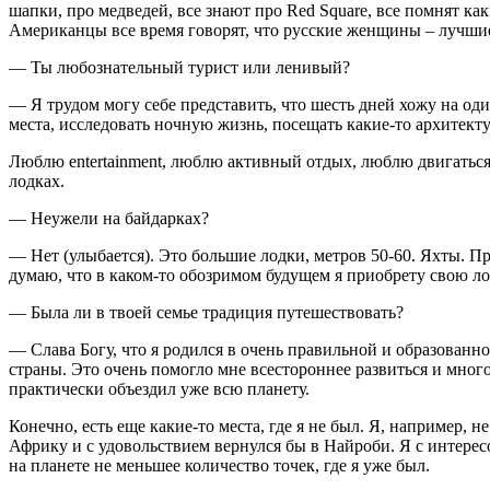
шапки, про медведей, все знают про Red Square, все помнят ка
Американцы все время говорят, что русские женщины – лучшие
— Ты любознательный турист или ленивый?
— Я трудом могу себе представить, что шесть дней хожу на оди
места, исследовать ночную жизнь, посещать какие-то архитект
Люблю entertainment, люблю активный отдых, люблю двигаться.
лодках.
— Неужели на байдарках?
— Нет (улыбается). Это большие лодки, метров 50-60. Яхты. П
думаю, что в каком-то обозримом будущем я приобрету свою лод
— Была ли в твоей семье традиция путешествовать?
— Слава Богу, что я родился в очень правильной и образованно
страны. Это очень помогло мне всестороннее развиться и мног
практически объездил уже всю планету.
Конечно, есть еще какие-то места, где я не был. Я, например, 
Африку и с удовольствием вернулся бы в Найроби. Я с интерес
на планете не меньшее количество точек, где я уже был.