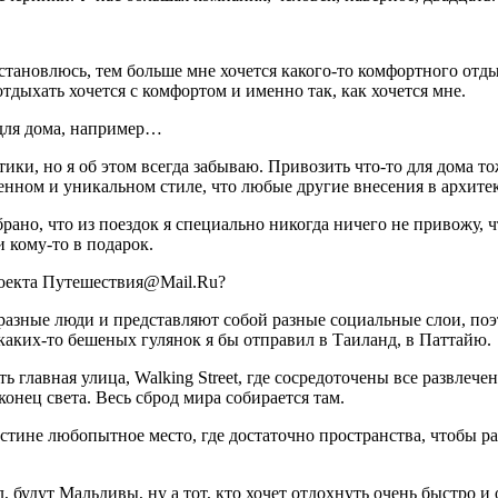
становлюсь, тем больше мне хочется какого-то комфортного отдых
тдыхать хочется с комфортом и именно так, как хочется мне.
 для дома, например…
ки, но я об этом всегда забываю. Привозить что-то для дома то
енном и уникальном стиле, что любые другие внесения в архите
рано, что из поездок я специально никогда ничего не привожу,
и кому-то в подарок.
роекта Путешествия@Mail.Ru?
зные люди и представляют собой разные социальные слои, поэт
каких-то бешеных гулянок я бы отправил в Таиланд, в Паттайю.
 главная улица, Walking Street, где сосредоточены все развлечен
конец света. Весь сброд мира собирается там.
стине любопытное место, где достаточно пространства, чтобы ра
 будут Мальдивы, ну а тот, кто хочет отдохнуть очень быстро и