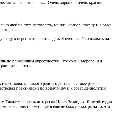
о russian women это очень… Очень хорошо и очень красиво.
тельно люблю путешествовать, менять location, посещать новые
 просторы…
я иду в перспективе, это лодки. Я очень люблю плавать на
ешь по ближайшим окрестностям. Это очень здорово, и я
грани реальности.
путешествовать с самого раннего детства в самые разные
ешествовал практически по всему миру и к совершеннолетию
ану. Также мне очень интересна Новая Зеландия. Я не объездил
ое количество мест, где я еще не был, несмотря на то, что