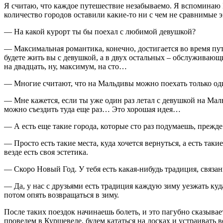
Я считаю, что каждое путешествие незабываемо. Я вспомина
количество городов оставили какие-то ни с чем не сравнимые 
— На какой курорт ты бы поехал с любимой девушкой?
— Максимальная романтика, конечно, достигается во время пут
будете жить вы с девушкой, а в двух остальных – обслуживающ
на двадцать, ну, максимум, на сто…
— Многие считают, что на Мальдивы можно поехать только оди
— Мне кажется, если ты уже один раз летал с девушкой на Маль
можно съездить туда еще раз… Это хорошая идея…
— А есть еще такие города, которые сто раз подумаешь, прежд
— Просто есть такие места, куда хочется вернуться, а есть таки
везде есть своя эстетика.
— Скоро Новый Год. У тебя есть какая-нибудь традиция, связа
— Да, у нас с друзьями есть традиция каждую зиму уезжать куда-
потом опять возвращаться в зиму.
После таких поездок начинаешь болеть, и это пагубно сказыва
проведем в Куршевеле, будем кататься на досках и устраивать в