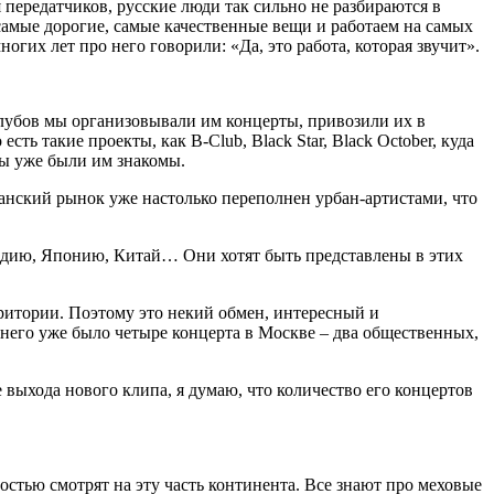
 передатчиков, русские люди так сильно не разбираются в
самые дорогие, самые качественные вещи и работаем на самых
огих лет про него говорили: «Да, это работа, которая звучит».
клубов мы организовывали им концерты, привозили их в
сть такие проекты, как B-Club, Black Star, Black October, куда
 мы уже были им знакомы.
анский рынок уже настолько переполнен урбан-артистами, что
 Индию, Японию, Китай… Они хотят быть представлены в этих
рритории. Поэтому это некий обмен, интересный и
 него уже было четыре концерта в Москве – два общественных,
 выхода нового клипа, я думаю, что количество его концертов
остью смотрят на эту часть континента. Все знают про меховые