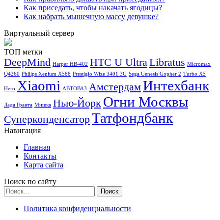
Как приседать, чтобы накачать ягодицы?
Как набрать мышечную массу девушке?
Виртуальный сервер
ТОП метки
DeepMind
HTC U Ultra
Libratus
Harper HB-402
Micromax
Q4260
Philips Xenium X588
Prestigio Wize 3401 3G
Sega Genesis Gopher 2
Turbo X5
Xiaomi
Интехбанк
Амстердам
Hero
АВТОВАЗ
Огни Москвы
Нью-Йорк
Лада Гранта
Мишка
Татфондбанк
Суперконденсатор
Навигация
Главная
Контакты
Карта сайта
Поиск по сайту
Найти:
Политика конфиденциальности