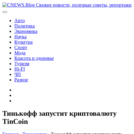
Перейти
к
содержимому
Авто
Политика
Экономика
Наука
Культура
Спорт
Мода
Красота и здоровье
Туризм
Hi-FI
ЧП
Разное
Главная
Контакты
Карта
сайта
Тинькофф запустит криптовалюту
TinCoin