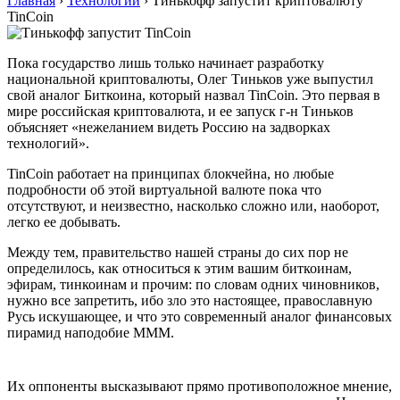
Главная
›
Технологии
›
Тинькофф запустит криптовалюту
TinCoin
Пока государство лишь только начинает разработку
национальной криптовалюты, Олег Тиньков уже выпустил
свой аналог Биткоина, который назвал TinCoin. Это первая в
мире российская криптовалюта, и ее запуск г-н Тиньков
объясняет «нежеланием видеть Россию на задворках
технологий».
TinCoin работает на принципах блокчейна, но любые
подробности об этой виртуальной валюте пока что
отсутствуют, и неизвестно, насколько сложно или, наоборот,
легко ее добывать.
Между тем, правительство нашей страны до сих пор не
определилось, как относиться к этим вашим биткоинам,
эфирам, тинкоинам и прочим: по словам одних чиновников,
нужно все запретить, ибо зло это настоящее, православную
Русь искушающее, и что это современный аналог финансовых
пирамид наподобие МММ.
Их оппоненты высказывают прямо противоположное мнение,