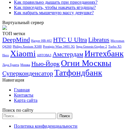
Как правильно дышать при приседаниях?
Как приседать, чтобы накачать ягодицы?
Как набрать мышечную массу девушке?
Виртуальный сервер
ТОП метки
DeepMind
HTC U Ultra
Libratus
Harper HB-402
Micromax
Q4260
Philips Xenium X588
Prestigio Wize 3401 3G
Sega Genesis Gopher 2
Turbo X5
Xiaomi
Интехбанк
Амстердам
Hero
АВТОВАЗ
Огни Москвы
Нью-Йорк
Лада Гранта
Мишка
Татфондбанк
Суперконденсатор
Навигация
Главная
Контакты
Карта сайта
Поиск по сайту
Найти:
Политика конфиденциальности