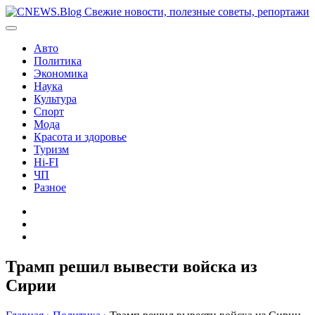
Перейти
к
содержимому
Авто
Политика
Экономика
Наука
Культура
Спорт
Мода
Красота и здоровье
Туризм
Hi-FI
ЧП
Разное
Главная
Контакты
Карта
сайта
Трамп решил вывести войска из
Сирии