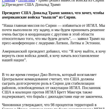
Главная
›
Политика
›
Трамп решил вывести войска из Сирии
Президент США Дональд Трамп заявил, что хочет, чтобы
американские войска “вышли” из Сирии.
“Наша главная миссия по Сирии — избавиться от ИГИЛ. Мы
почти выполнили эту задачу, и мы будем принимать решение
очень быстро в координации с другими в этой области
относительно того, что мы будем делать”, — заявил Трамп на
пресс-конференции с лидерами Латвии, Литвы и Эстонии.
Американский президент добавил, что: “Я хочу выйти, я хочу
вернуть свои войска домой, я хочу начать восстановление
нашей нации”.
В то же время генерал Джо Вотель, который возглавляет
Центральное командование считает, что США должны
сыграть долгосрочную роль в Сирии для стабилизации
районов, освобожденных от оккупации ИГИЛ. Посланник
США в коалиции против ИГИЛ Бретт Макгерк также
подчеркивает, что борьба с джихадистами еще не закончена.
Чиновники утверждают, что 98 процентов территорий в