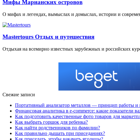
Мифы Марианских островов
О мифах и легендах, вымыслах и домыслах, истории и совреме
Mastertours Отдых и путешествия
Отдыхая на всемирно известных зарубежных и российских кур
Свежие записи
Портативный анализатор металлов — принцип работы и 
Финансовая аналитика в e-commerce: какие показатели в
Как подготовить качественные фото товаров для маркетп
Как выбрать горшок для ребенка?
Как найти родственников по фамилии?
Как правильно дышать при приседаниях?
Как приседать, чтобы накачать ягодицы?