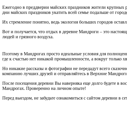
Ежегодно в преддверии майских праздников жители крупных ро
дни майских праздников укатить всей семье подальше от город
Их стремление понятно, ведь экология больших городов оставл
Вот и получается, что отдых в деревне Мандроги – это настоя
людей и грязного воздуха.
Поэтому в Мандрогах просто идеальные условия для полноценно
где к счастью нет никакой промышленности, а вокруг только х
Но никакие рассказы и фотографии не передадут всего сказочн
компанию лучших друзей и отправляйтесь в Верхние Мандроги
После посещения деревни Вы наверняка еще долго будете в вос
Мандрогах. Проверенно на личном опыте!
Перед выездом, не забудьте ознакомиться с сайтом деревни в се