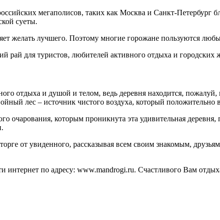
ссийских мегаполисов, таких как Москва и Санкт-Петербург бл
ской суеты.
яет желать лучшего. Поэтому многие горожане пользуются любым
щий рай для туристов, любителей активного отдыха и городских
го отдыха и душой и телом, ведь деревня находится, пожалуй, 
войный лес – источник чистого воздуха, который положительно 
ого очарования, которым проникнута эта удивительная деревня, 
.
торге от увиденного, рассказывая всем своим знакомым, друзьям
ти интернет по адресу: www.mandrogi.ru. Счастливого Вам отдыха