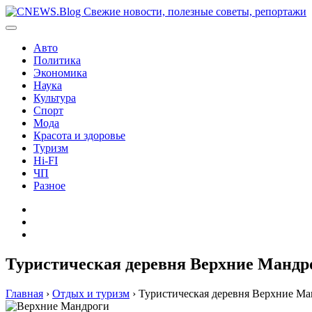
Перейти
к
содержимому
Авто
Политика
Экономика
Наука
Культура
Спорт
Мода
Красота и здоровье
Туризм
Hi-FI
ЧП
Разное
Главная
Контакты
Карта
сайта
Туристическая деревня Верхние Мандр
Главная
›
Отдых и туризм
›
Туристическая деревня Верхние М