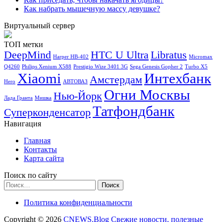
Как набрать мышечную массу девушке?
Виртуальный сервер
ТОП метки
DeepMind
HTC U Ultra
Libratus
Harper HB-402
Micromax
Q4260
Philips Xenium X588
Prestigio Wize 3401 3G
Sega Genesis Gopher 2
Turbo X5
Xiaomi
Интехбанк
Амстердам
Hero
АВТОВАЗ
Огни Москвы
Нью-Йорк
Лада Гранта
Мишка
Татфондбанк
Суперконденсатор
Навигация
Главная
Контакты
Карта сайта
Поиск по сайту
Найти:
Политика конфиденциальности
Copyright © 2026
CNEWS.Blog Свежие новости, полезные