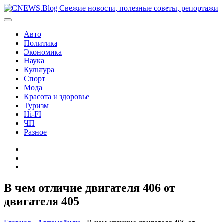
Перейти
к
содержимому
Авто
Политика
Экономика
Наука
Культура
Спорт
Мода
Красота и здоровье
Туризм
Hi-FI
ЧП
Разное
Главная
Контакты
Карта
сайта
В чем отличие двигателя 406 от
двигателя 405