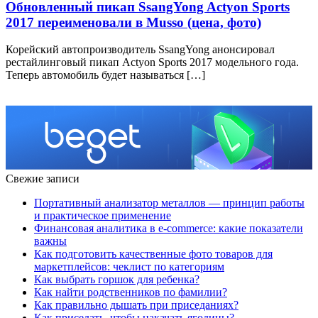
Обновленный пикап SsangYong Actyon Sports
2017 переименовали в Musso (цена, фото)
Корейский автопроизводитель SsangYong анонсировал
рестайлинговый пикап Actyon Sports 2017 модельного года.
Теперь автомобиль будет называться […]
Свежие записи
Портативный анализатор металлов — принцип работы
и практическое применение
Финансовая аналитика в e-commerce: какие показатели
важны
Как подготовить качественные фото товаров для
маркетплейсов: чеклист по категориям
Как выбрать горшок для ребенка?
Как найти родственников по фамилии?
Как правильно дышать при приседаниях?
Как приседать, чтобы накачать ягодицы?