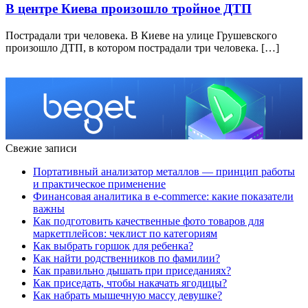
В центре Киева произошло тройное ДТП
Пострадали три человека. В Киеве на улице Грушевского
произошло ДТП, в котором пострадали три человека. […]
Свежие записи
Портативный анализатор металлов — принцип работы
и практическое применение
Финансовая аналитика в e-commerce: какие показатели
важны
Как подготовить качественные фото товаров для
маркетплейсов: чеклист по категориям
Как выбрать горшок для ребенка?
Как найти родственников по фамилии?
Как правильно дышать при приседаниях?
Как приседать, чтобы накачать ягодицы?
Как набрать мышечную массу девушке?