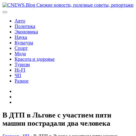
Перейти
к
содержимому
Авто
Политика
Экономика
Наука
Культура
Спорт
Мода
Красота и здоровье
Туризм
Hi-FI
ЧП
Разное
Главная
Контакты
Карта
сайта
В ДТП в Льгове с участием пяти
машин пострадали два человека