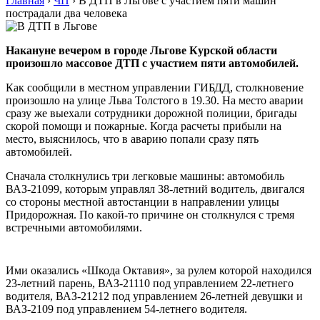
Главная
›
ЧП
›
В ДТП в Льгове с участием пяти машин
пострадали два человека
Накануне вечером в городе Льгове Курской области
произошло массовое ДТП с участием пяти автомобилей.
Как сообщили в местном управлении ГИБДД, столкновение
произошло на улице Льва Толстого в 19.30. На место аварии
сразу же выехали сотрудники дорожной полиции, бригады
скорой помощи и пожарные. Когда расчеты прибыли на
место, выяснилось, что в аварию попали сразу пять
автомобилей.
Сначала столкнулись три легковые машины: автомобиль
ВАЗ-21099, которым управлял 38-летний водитель, двигался
со стороны местной автостанции в направлении улицы
Придорожная. По какой-то причине он столкнулся с тремя
встречными автомобилями.
Ими оказались «Шкода Октавия», за рулем которой находился
23-летний парень, ВАЗ-21110 под управлением 22-летнего
водителя, ВАЗ-21212 под управлением 26-летней девушки и
ВАЗ-2109 под управлением 54-летнего водителя.