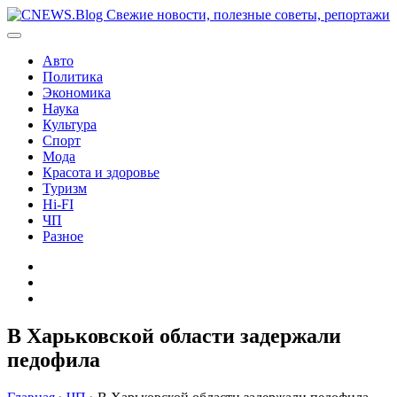
Перейти
к
содержимому
Авто
Политика
Экономика
Наука
Культура
Спорт
Мода
Красота и здоровье
Туризм
Hi-FI
ЧП
Разное
Главная
Контакты
Карта
сайта
В Харьковской области задержали
педофила