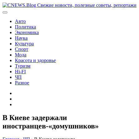
Перейти
к
содержимому
Авто
Политика
Экономика
Наука
Культура
Спорт
Мода
Красота и здоровье
Туризм
Hi-FI
ЧП
Разное
Главная
Контакты
Карта
сайта
В Киеве задержали
иностранцев-«домушников»