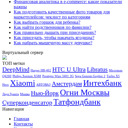
Финансовая аналитика в e-commerce: какие показатели
важны
Как подготовить качественные фото товаров для
маркетплейсов: чеклист по категориям
Как выбрать горшок для ребенка?
Как найти родственников по фамилии?
Как правильно дышать при приседаниях?
Как приседать, чтобы накачать ягодицы?
Как набрать мышечную массу девушке?
Виртуальный сервер
ТОП метки
DeepMind
HTC U Ultra
Libratus
Harper HB-402
Micromax
Q4260
Philips Xenium X588
Prestigio Wize 3401 3G
Sega Genesis Gopher 2
Turbo X5
Xiaomi
Интехбанк
Амстердам
Hero
АВТОВАЗ
Огни Москвы
Нью-Йорк
Лада Гранта
Мишка
Татфондбанк
Суперконденсатор
Навигация
Главная
Контакты