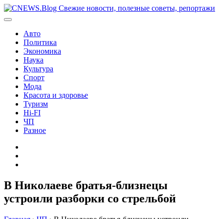
Перейти
к
содержимому
Авто
Политика
Экономика
Наука
Культура
Спорт
Мода
Красота и здоровье
Туризм
Hi-FI
ЧП
Разное
Главная
Контакты
Карта
сайта
В Николаеве братья-близнецы
устроили разборки со стрельбой