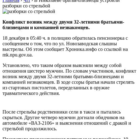
Главная
›
ЧП
›
В Николаеве братья-близнецы устроили
разборки со стрельбой
Конфликт возник между двумя 32-летними братьями-
близнецами и компанией незнакомцев.
18 декабря в 05:40 ч. в полицию обратилась пенсионерка с
сообщением о том, что по ул. Новозаводская слышны
выстрелы. Об этом сообщает Хроника.инфо со ссылкой на
mk.npu.gov.ua.
Установлено, что таким образом выясняли между собой
отношения шестеро мужчин. По словам участников, конфликт
возник между двумя 32-летними братьями-близнецами и
компанией незнакомцев. В ходе ссоры братья начали стрелять
из стартовых пистолетов, переделанных в оружие
травматического действия.
После стрельбы родственники сели в такси и пытались
скрыться. Другие четверо мужчин догнали обидчиков на
автомобиле «ВАЗ-2106» и выяснения отношений с дракой и
стрельбой продолжилось.