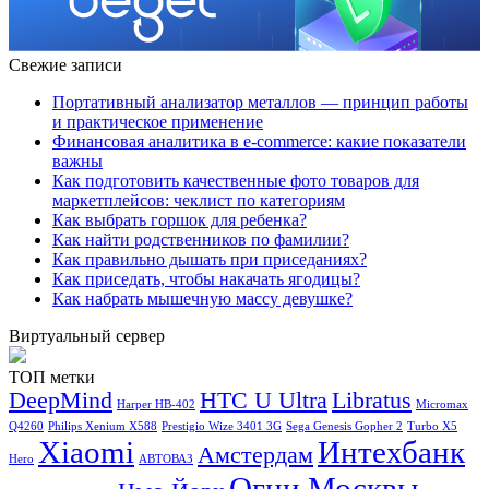
Свежие записи
Портативный анализатор металлов — принцип работы
и практическое применение
Финансовая аналитика в e-commerce: какие показатели
важны
Как подготовить качественные фото товаров для
маркетплейсов: чеклист по категориям
Как выбрать горшок для ребенка?
Как найти родственников по фамилии?
Как правильно дышать при приседаниях?
Как приседать, чтобы накачать ягодицы?
Как набрать мышечную массу девушке?
Виртуальный сервер
ТОП метки
DeepMind
HTC U Ultra
Libratus
Harper HB-402
Micromax
Q4260
Philips Xenium X588
Prestigio Wize 3401 3G
Sega Genesis Gopher 2
Turbo X5
Xiaomi
Интехбанк
Амстердам
Hero
АВТОВАЗ
Огни Москвы