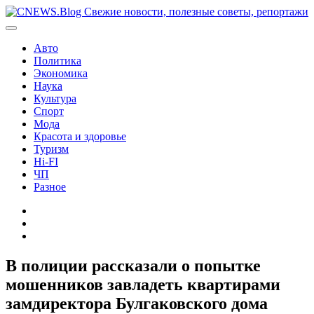
Перейти
к
содержимому
Авто
Политика
Экономика
Наука
Культура
Спорт
Мода
Красота и здоровье
Туризм
Hi-FI
ЧП
Разное
Главная
Контакты
Карта
сайта
В полиции рассказали о попытке
мошенников завладеть квартирами
замдиректора Булгаковского дома