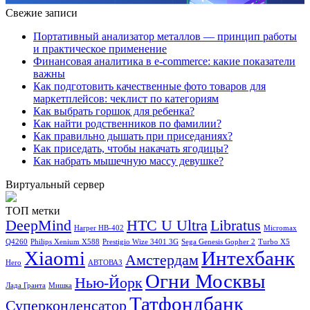
Свежие записи
Портативный анализатор металлов — принцип работы
и практическое применение
Финансовая аналитика в e-commerce: какие показатели
важны
Как подготовить качественные фото товаров для
маркетплейсов: чеклист по категориям
Как выбрать горшок для ребенка?
Как найти родственников по фамилии?
Как правильно дышать при приседаниях?
Как приседать, чтобы накачать ягодицы?
Как набрать мышечную массу девушке?
Виртуальный сервер
ТОП метки
DeepMind
HTC U Ultra
Libratus
Harper HB-402
Micromax
Q4260
Philips Xenium X588
Prestigio Wize 3401 3G
Sega Genesis Gopher 2
Turbo X5
Xiaomi
Интехбанк
Амстердам
Hero
АВТОВАЗ
Огни Москвы
Нью-Йорк
Лада Гранта
Мишка
Татфондбанк
Суперконденсатор