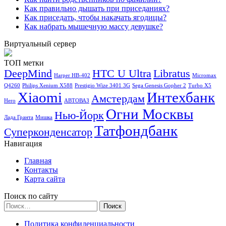
Как правильно дышать при приседаниях?
Как приседать, чтобы накачать ягодицы?
Как набрать мышечную массу девушке?
Виртуальный сервер
ТОП метки
DeepMind
HTC U Ultra
Libratus
Harper HB-402
Micromax
Q4260
Philips Xenium X588
Prestigio Wize 3401 3G
Sega Genesis Gopher 2
Turbo X5
Xiaomi
Интехбанк
Амстердам
Hero
АВТОВАЗ
Огни Москвы
Нью-Йорк
Лада Гранта
Мишка
Татфондбанк
Суперконденсатор
Навигация
Главная
Контакты
Карта сайта
Поиск по сайту
Найти:
Политика конфиденциальности