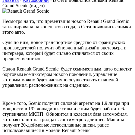
Главная
›
Автомобили
›
В Сети появились снимки Renault
Grand Scenic (видео)
Несмотря на то, что презентация нового Renault Grand Scenic
запланирована на конец этого года, в Сети появились снимки
этого авто.
Судя по ним, новое транспортное средство от французских
производителей получит обновленный дизайн экстерьера и
интерьера, который будет сильно отличаться от своих
предшественников.
Салон Renault Grand Scenic будет семиместным, авто оснастят
бортовым компьютером нового поколения, управление
которым можно будет частично осуществлять с панелей
управления, расположенных на сидениях.
Кроме того, Scenic получит силовой агрегат на 1,9 литра при
мощности в 192 лошадиные силы и с ним будет работать 6-
ступенчатая МКПП. Обновится и колесная база автомобиля,
которая станет на тридцать сантиметров длиннее. Машина
получит 20-дюймовые легкосплавные диски, ранее
использовавшиеся в модели Renault Scenic.