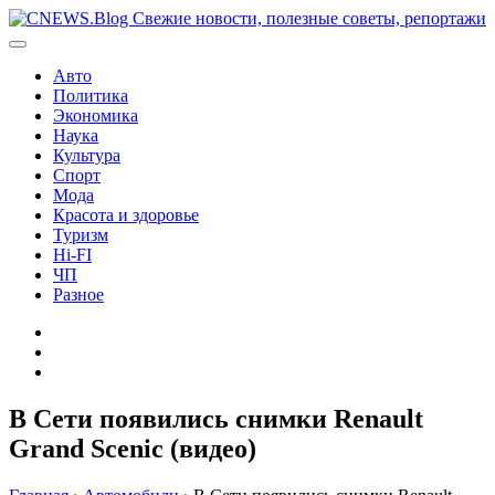
Перейти
к
содержимому
Авто
Политика
Экономика
Наука
Культура
Спорт
Мода
Красота и здоровье
Туризм
Hi-FI
ЧП
Разное
Главная
Контакты
Карта
сайта
В Сети появились снимки Renault
Grand Scenic (видео)