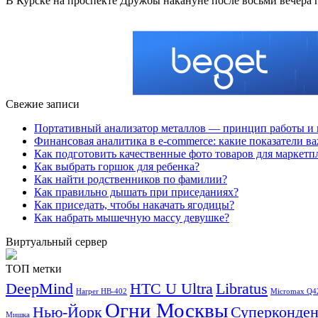
В Курске на проспекте Дружбы накануне после восьми вечера 
Свежие записи
Портативный анализатор металлов — принцип работы и 
Финансовая аналитика в e-commerce: какие показатели в
Как подготовить качественные фото товаров для маркетп
Как выбрать горшок для ребенка?
Как найти родственников по фамилии?
Как правильно дышать при приседаниях?
Как приседать, чтобы накачать ягодицы?
Как набрать мышечную массу девушке?
Виртуальный сервер
ТОП метки
DeepMind
HTC U Ultra
Libratus
Harper HB-402
Micromax Q4
Огни Москвы
Нью-Йорк
Суперконден
Мишка