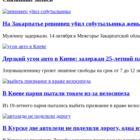
На Закарпатье ревнивец убил собутыльника жен
Мужчину задержали. 14 октября в Межгорье Закарпатской облас
Дерзкий угон авто в Киеве: задержан 25-летний п
Злоумышленнику грозит лишение свободы на срок от 7 до 12 л
В Киеве парня пытали током из-за велосипеда
Из 19-летнего парня пытались выбить признание в краже вело
В Курске две автоледи не поделили дорогу, одна 