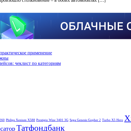
произошло столкновение – в обоих автомобилях […]
практическое применение
ажны
лейсов: чеклист по категориям
X
260
Philips Xenium X588
Prestigio Wize 3401 3G
Sega Genesis Gopher 2
Turbo X5 Hero
Татфондбанк
сатор