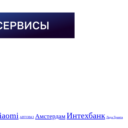
iaomi
Интехбанк
Амстердам
АВТОВАЗ
Лада Гранта