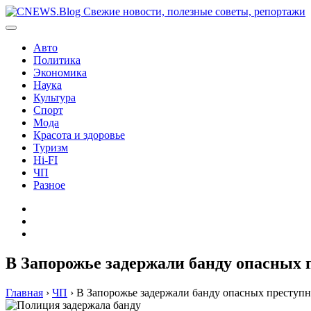
Перейти
к
содержимому
Авто
Политика
Экономика
Наука
Культура
Спорт
Мода
Красота и здоровье
Туризм
Hi-FI
ЧП
Разное
Главная
Контакты
Карта
сайта
В Запорожье задержали банду опасных 
Главная
›
ЧП
›
В Запорожье задержали банду опасных преступ