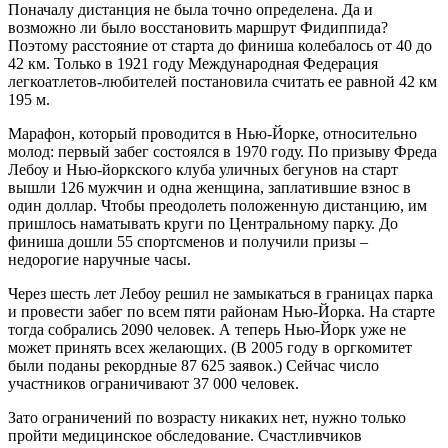
Поначалу дистанция не была точно определена. Да и
возможно ли было восстановить маршрут Фидиппида?
Поэтому расстояние от старта до финиша колебалось от 40 до
42 км. Только в 1921 году Международная Федерация
легкоатлетов-любителей постановила считать ее равной 42 км
195 м.
Марафон, который проводится в Нью-Йорке, относительно
молод: первый забег состоялся в 1970 году. По призыву Фреда
Лебоу и Нью-йоркского клуба уличных бегунов на старт
вышли 126 мужчин и одна женщина, заплатившие взнос в
один доллар. Чтобы преодолеть положенную дистанцию, им
пришлось наматывать круги по Центральному парку. До
финиша дошли 55 спортсменов и получили призы –
недорогие наручные часы.
Через шесть лет Лебоу решил не замыкаться в границах парка
и провести забег по всем пяти районам Нью-Йорка. На старте
тогда собрались 2090 человек. А теперь Нью-Йорк уже не
может принять всех желающих. (В 2005 году в оргкомитет
были поданы рекордные 87 625 заявок.) Сейчас число
участников ограничивают 37 000 человек.
Зато ограничений по возрасту никаких нет, нужно только
пройти медицинское обследование. Счастливчиков