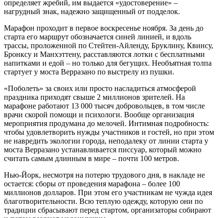
определяет жребий, им выдается «удостоверение» –
нагрудный знак, надежно защищенный от подделок.
Марафон проходит в первое воскресенье ноября. За день до
старта его маршрут обозначается синей линией, и вдоль
трассы, проложенной по Стейтен-Айленду, Бруклину, Квинсу,
Бронксу и Манхэттену, расставляются лотки с бесплатными
напитками и едой – но только для бегущих. Необъятная толпа
стартует у моста Верразано по выстрелу из пушки.
«Поболеть» за своих или просто насладиться атмосферой
праздника приходят свыше 2 миллионов зрителей. На
марафоне работают 13 000 тысяч добровольцев, в том числе
врачи скорой помощи и психологи. Вообще организация
мероприятия продумана до мелочей. Интимная подробность:
чтобы удовлетворить нужды участников и гостей, но при этом
не навредить экологии города, неподалеку от линии старта у
моста Верразано устанавливается писсуар, который можно
считать самым длинным в мире – почти 100 метров.
Нью-Йорк, несмотря на потерю трудового дня, в накладе не
остается: сборы от проведения марафона – более 100
миллионов долларов. При этом его участникам не чужда идея
благотворительности. Всю теплую одежду, которую они по
традиции сбрасывают перед стартом, организаторы собирают