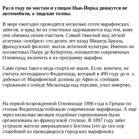
Раз в году по мостам и улицам Нью-Йорка движутся не
автомобили, а людские толпы.
В мире ежегодно проводятся несколько сотен марафонских
забегов, и вряд ли их участники задумываются над тем, кому
они обязаны своим счастьем. Самый тяжелый вид легкой
атлетики «изобрел» сто десять лет назад Мишель Бреаль,
французский филолог, знаток античной культуры. Именно он
посоветовал Пьеру де Кубертену, основателю современных
Олимпиад, включить в их программу марафон.
Сами греки такого вида спорта не знали. Если, конечно, не
считать легендарного Фидиппида, который в 490 году до н. э.
добежал от Марафонской долины до Афин и, сообщив
горожанам о победе Мильтиада над персами, упал замертво.
На первой возрожденной Олимпиаде 1896 года в Греции по
стопам Фидиппида побежали современные марафонцы. А еще
через несколько месяцев подобные соревнования были
организованы во французской столице. В 1897 году забег
устроили жители американского Бостона (это до сих пор
старейший из проводящихся городских марафонов).