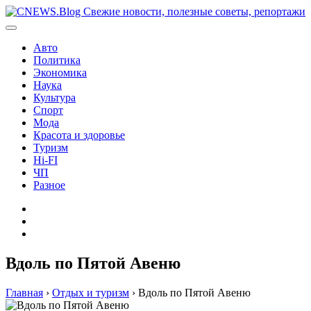
Перейти
к
содержимому
Авто
Политика
Экономика
Наука
Культура
Спорт
Мода
Красота и здоровье
Туризм
Hi-FI
ЧП
Разное
Главная
Контакты
Карта
сайта
Вдоль по Пятой Авеню
Главная
›
Отдых и туризм
›
Вдоль по Пятой Авеню