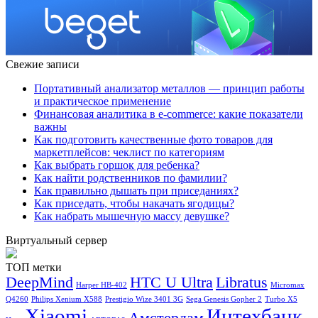
Свежие записи
Портативный анализатор металлов — принцип работы
и практическое применение
Финансовая аналитика в e-commerce: какие показатели
важны
Как подготовить качественные фото товаров для
маркетплейсов: чеклист по категориям
Как выбрать горшок для ребенка?
Как найти родственников по фамилии?
Как правильно дышать при приседаниях?
Как приседать, чтобы накачать ягодицы?
Как набрать мышечную массу девушке?
Виртуальный сервер
ТОП метки
DeepMind
HTC U Ultra
Libratus
Harper HB-402
Micromax
Q4260
Philips Xenium X588
Prestigio Wize 3401 3G
Sega Genesis Gopher 2
Turbo X5
Xiaomi
Интехбанк