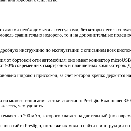
с самыми необходимыми аксессуарами, без которых его эксплуат
ая модель сравнительно недорого, то и на дополнительные полезнос
одробную инструкцию по эксплуатации с описанием всех кнопок
я от бортовой сети автомобиля: оно имеет коннектор microUSB, а
ь от 90% современных смартфонов и планшетных компьютеров. Дл
овольно широкой присоской, за счет которой крепко держится на 
 на момент написания статьи стоимость Prestigio Roadrunner 330
 же есть, чем удивить.
а емкостью 200 мАч, которого хватает на длительный (по совре
ого сайта Prestigio, но также их можно найти в инструкции и 