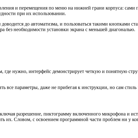
вления и перемещения по меню на нижней грани корпуса: сами 
рудности при их использовании.
м доводится до автоматизма, и пользоваться такими кнопками ст
а без необходимости установки экрана с меньшей диагональю.
, где нужно, интерфейс демонстрирует четкую и понятную струк
ть все параметры, даже не прибегая к инструкции, но сам стил
включая разрешение, пиктограмму включенного микрофона и ист
ть их. Словом, с освоением программной части проблем ни у ког