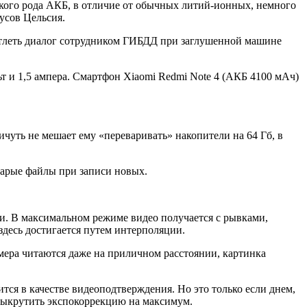
акого рода АКБ, в отличие от обычных литий-ионных, немного
дусов Цельсия.
ечатлеть диалог сотрудником ГИБДД при заглушенной машине
ьт и 1,5 ампера. Смартфон Xiaomi Redmi Note 4 (АКБ 4100 мАч)
чуть не мешает ему «переваривать» накопители на 64 Гб, в
старые файлы при записи новых.
ели. В максимальном режиме видео получается с рывками,
здесь достигается путем интерполяции.
омера читаются даже на приличном расстоянии, картинка
ится в качестве видеоподтверждения. Но это только если днем,
и выкрутить экспокоррекцию на максимум.