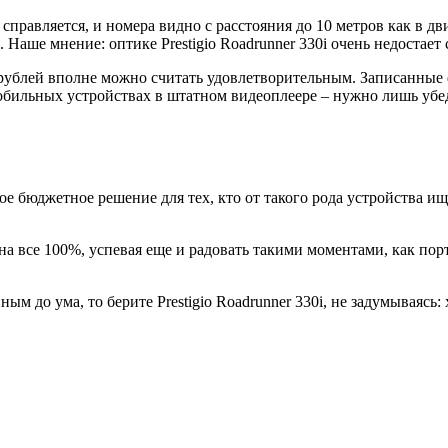
ще справляется, и номера видно с расстояния до 10 метров как в д
. Наше мнение: оптике Prestigio Roadrunner 330i очень недостает
 рублей вполне можно считать удовлетворительным. Записанные 
 мобильных устройствах в штатном видеоплеере – нужно лишь уб
охое бюджетное решение для тех, кто от такого рода устройства 
на все 100%, успевая еще и радовать такими моментами, как п
м до ума, то берите Prestigio Roadrunner 330i, не задумываясь: