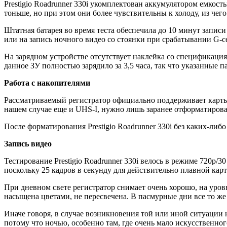
Prestigio Roadrunner 330i укомплектован аккумулятором емко
тоньше, но при этом они более чувствительны к холоду, из чег
Штатная батарея во время теста обеспечила до 10 минут запи
или на запись ночного видео со стоянки при срабатывании G-с
На зарядном устройстве отсутствует наклейка со спецификациям
данное ЗУ полностью зарядило за 3,5 часа, так что указанные п
Работа с накопителями
Рассматриваемый регистратор официально поддерживает карты 
нашем случае еще и UHS-I, нужно лишь заранее отформатировать
После форматирования Prestigio Roadrunner 330i без каких-либ
Запись видео
Тестирование Prestigio Roadrunner 330i велось в режиме 720p/
поскольку 25 кадров в секунду для действительно плавной карт
При дневном свете регистратор снимает очень хорошо, на уровн
насыщена цветами, не пересвечена. В пасмурные дни все то же
Иначе говоря, в случае возникновения той или иной ситуации на
потому что ночью, особенно там, где очень мало искусственног