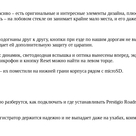
асиво – есть оригинальные и интересные элементы дизайна, плю
 – на лобовом стекле он занимает крайне мало места, и его даж
подогнаны друг к другу, кнопки при езде по нашим дорогам не в
 дает ей дополнительную защиту от царапин.
инамик, светодиодная вспышка и оптика вынесены вперед, экран
микрофон и кнопку Reset можно найти на левом торце.
 – их поместили на нижней грани корпуса рядом с microSD.
ро разберутся, как подключать и где устанавливать Prestigio Road
истратор держится надежно и не выпадает даже на ухабах, коим