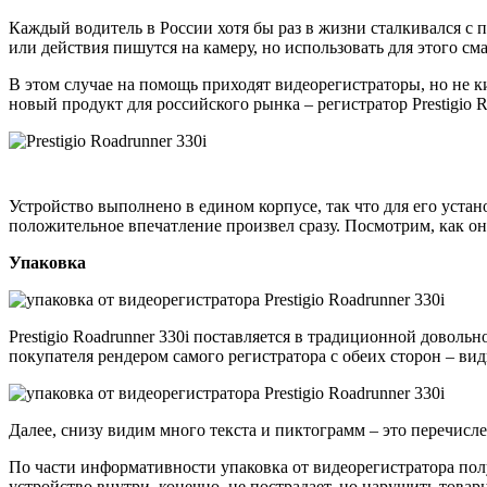
Каждый водитель в России хотя бы раз в жизни сталкивался с п
или действия пишутся на камеру, но использовать для этого см
В этом случае на помощь приходят видеорегистраторы, но не кит
новый продукт для российского рынка – регистратор Prestigio 
Устройство выполнено в едином корпусе, так что для его устан
положительное впечатление произвел сразу. Посмотрим, как он
Упаковка
Prestigio Roadrunner 330i поставляется в традиционной доволь
покупателя рендером самого регистратора с обеих сторон – вид
Далее, снизу видим много текста и пиктограмм – это перечисле
По части информативности упаковка от видеорегистратора полу
устройство внутри, конечно, не пострадает, но нарушить товар