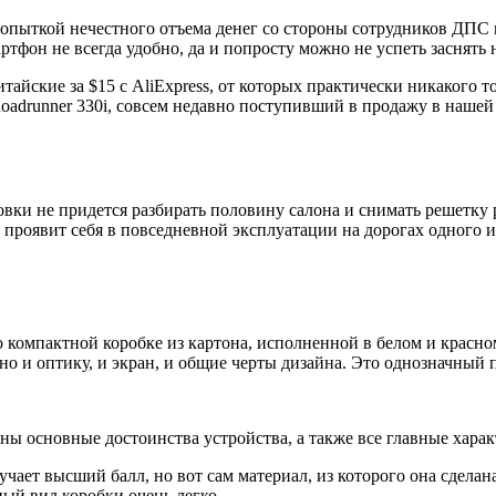
опыткой нечестного отъема денег со стороны сотрудников ДПС ил
артфон не всегда удобно, да и попросту можно не успеть заснят
айские за $15 с AliExpress, от которых практически никакого то
Roadrunner 330i, совсем недавно поступивший в продажу в нашей
овки не придется разбирать половину салона и снимать решетку р
 проявит себя в повседневной эксплуатации на дорогах одного и
но компактной коробке из картона, исполненной в белом и красно
но и оптику, и экран, и общие черты дизайна. Это однозначный 
ны основные достоинства устройства, а также все главные характ
чает высший балл, но вот сам материал, из которого она сделан
ный вид коробки очень легко.