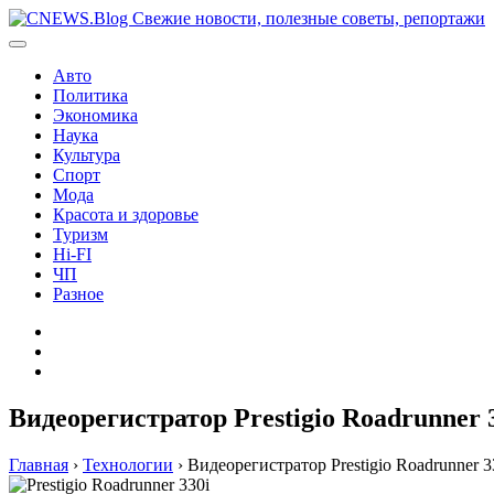
Перейти
к
содержимому
Авто
Политика
Экономика
Наука
Культура
Спорт
Мода
Красота и здоровье
Туризм
Hi-FI
ЧП
Разное
Главная
Контакты
Карта
сайта
Видеорегистратор Prestigio Roadrunner 
Главная
›
Технологии
›
Видеорегистратор Prestigio Roadrunner 