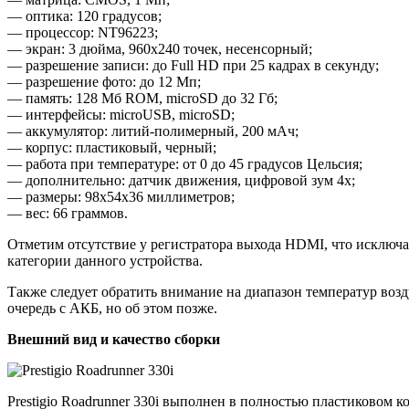
— оптика: 120 градусов;
— процессор: NT96223;
— экран: 3 дюйма, 960х240 точек, несенсорный;
— разрешение записи: до Full HD при 25 кадрах в секунду;
— разрешение фото: до 12 Мп;
— память: 128 Мб ROM, microSD до 32 Гб;
— интерфейсы: microUSB, microSD;
— аккумулятор: литий-полимерный, 200 мАч;
— корпус: пластиковый, черный;
— работа при температуре: от 0 до 45 градусов Цельсия;
— дополнительно: датчик движения, цифровой зум 4х;
— размеры: 98х54х36 миллиметров;
— вес: 66 граммов.
Отметим отсутствие у регистратора выхода HDMI, что исключа
категории данного устройства.
Также следует обратить внимание на диапазон температур возд
очередь с АКБ, но об этом позже.
Внешний вид и качество сборки
Prestigio Roadrunner 330i выполнен в полностью пластиковом к