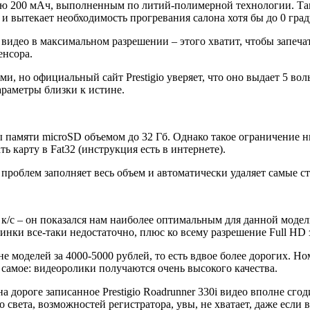
стью 200 мАч, выполненным по литий-полимерной технологии. Т
о и вытекает необходимость прогревания салона хотя бы до 0 гра
си видео в максимальном разрешении – этого хватит, чтобы зап
енсора.
и, но официальный сайт Prestigio уверяет, что оно выдает 5 вол
араметры близки к истине.
памяти microSD объемом до 32 Гб. Однако такое ограничение ни
 карту в Fat32 (инструкция есть в интернете).
о проблем заполняет весь объем и автоматически удаляет самые 
30 к/с – он показался нам наиболее оптимальным для данной мод
инки все-таки недостаточно, плюс ко всему разрешение Full HD 
е моделей за 4000-5000 рублей, то есть вдвое более дорогих. Н
 самое: видеоролики получаются очень высокого качества.
 дороге записанное Prestigio Roadrunner 330i видео вполне сгод
о света, возможностей регистратора, увы, не хватает, даже есл