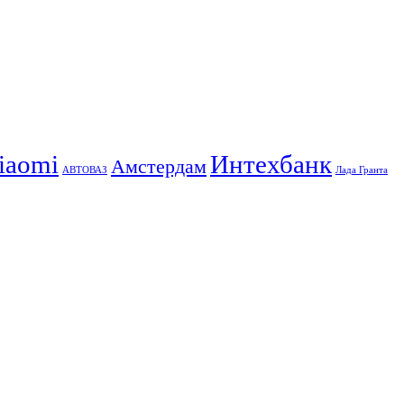
iaomi
Интехбанк
Амстердам
АВТОВАЗ
Лада Гранта