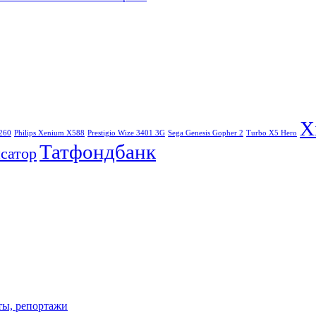
X
260
Philips Xenium X588
Prestigio Wize 3401 3G
Sega Genesis Gopher 2
Turbo X5 Hero
Татфондбанк
сатор
ты, репортажи