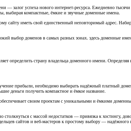
ени — залог успеха нового интернет-ресурса. Ежедневно тысяч
ты, выбирая компактные, ёмкие и звучные доменные имена.
ому сайту иметь свой единственный неповторимый адрес. Наби
кий выбор доменов в самых разных зонах. здесь доменные име
ет определить страну владельца доменного имени. Определяя и
учение прибыли, необходимо выбирать надёжный платный домен,
ьшие деньги получить компактное и ёмкое название.
о обеспечивает своим проектам с уникальными и ёмкими доменн
о столкнуться с массой недостатков — привязка к хостингу, дов
ладельцев сайтов и веб-мастеров к простому выбору — надёжного