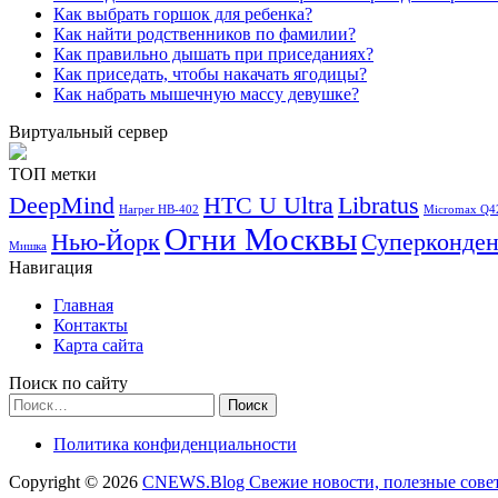
Как выбрать горшок для ребенка?
Как найти родственников по фамилии?
Как правильно дышать при приседаниях?
Как приседать, чтобы накачать ягодицы?
Как набрать мышечную массу девушке?
Виртуальный сервер
ТОП метки
DeepMind
HTC U Ultra
Libratus
Harper HB-402
Micromax Q4
Огни Москвы
Нью-Йорк
Суперконден
Мишка
Навигация
Главная
Контакты
Карта сайта
Поиск по сайту
Найти:
Политика конфиденциальности
Copyright © 2026
CNEWS.Blog Свежие новости, полезные сове