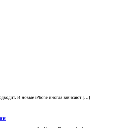
одводит. И новые iPhone иногда зависают […]
сии