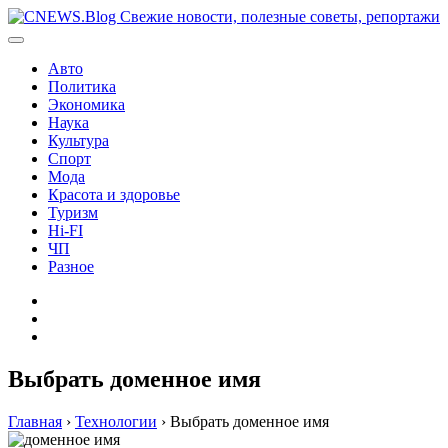
Перейти
к
содержимому
Авто
Политика
Экономика
Наука
Культура
Спорт
Мода
Красота и здоровье
Туризм
Hi-FI
ЧП
Разное
Главная
Контакты
Карта
сайта
Выбрать доменное имя
Главная
›
Технологии
›
Выбрать доменное имя