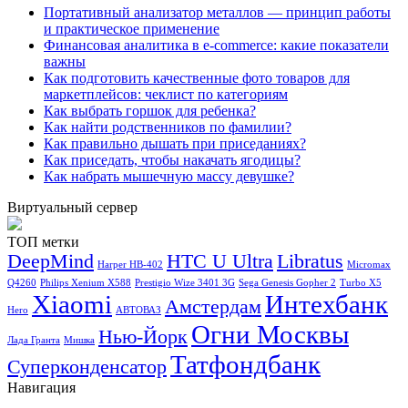
Портативный анализатор металлов — принцип работы
и практическое применение
Финансовая аналитика в e-commerce: какие показатели
важны
Как подготовить качественные фото товаров для
маркетплейсов: чеклист по категориям
Как выбрать горшок для ребенка?
Как найти родственников по фамилии?
Как правильно дышать при приседаниях?
Как приседать, чтобы накачать ягодицы?
Как набрать мышечную массу девушке?
Виртуальный сервер
ТОП метки
DeepMind
HTC U Ultra
Libratus
Harper HB-402
Micromax
Q4260
Philips Xenium X588
Prestigio Wize 3401 3G
Sega Genesis Gopher 2
Turbo X5
Xiaomi
Интехбанк
Амстердам
Hero
АВТОВАЗ
Огни Москвы
Нью-Йорк
Лада Гранта
Мишка
Татфондбанк
Суперконденсатор
Навигация