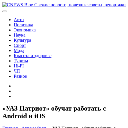
Перейти
к
содержимому
Авто
Политика
Экономика
Наука
Культура
Спорт
Мода
Красота и здоровье
Туризм
Hi-FI
ЧП
Разное
Главная
Контакты
Карта
сайта
«УАЗ Патриот» обучат работать с
Android и iOS