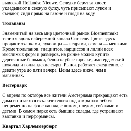
вывеской Hollandse Nieuwe. Селедку берут за хвост,
укладывают в свежую булку, чуть присыпают луком и
съедают, сидя прямо на газоне и глядя на воду.
Тюльпаны
Знаменитый на весь мир цветочный рынок Bloemenmarkt
тянется вдоль набережной канала Сингеле. Цветы здесь
продают охапками, луковицы — ведрами, семена — мешками.
Кроме тюльпанов, гиацинтов, нарциссов и лилий всех
мыслимых форм и размеров, на рынке можно купить
деревянные башмаки, бело-голубые тарелки, амстердамский
шоколад и голландские сыры. Рынок работает ежедневно, с
девяти утра до пяти вечера. Цены здесь ниже, чем в
магазинах.
Вестерпарк
С апреля по октябрь все жители Амстердама прекращают есть
дома и питаются исключительно под открытым небом —
непременно на фоне канала, с вином, пледом, собаками и
детьми. В самом парке есть бывшие склады, где устраивают
выставки и перформансы.
Квартал Харлеммербюрт