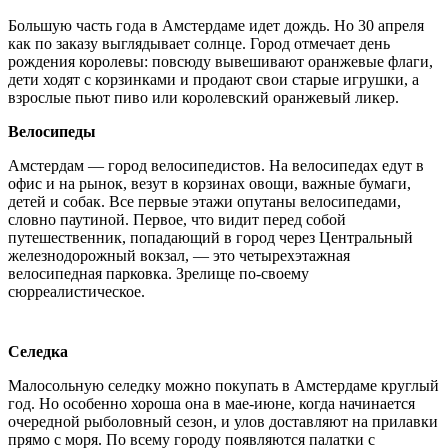
Большую часть года в Амстердаме идет дождь. Но 30 апреля
как по заказу выглядывает солнце. Город отмечает день
рождения королевы: повсюду вывешивают оранжевые флаги,
дети ходят с корзинками и продают свои старые игрушки, а
взрослые пьют пиво или королевский оранжевый ликер.
Велосипеды
Амстердам — город велосипедистов. На велосипедах едут в
офис и на рынок, везут в корзинах овощи, важные бумаги,
детей и собак. Все первые этажи опутаны велосипедами,
словно паутиной. Первое, что видит перед собой
путешественник, попадающий в город через Центральный
железнодорожный вокзал, — это четырехэтажная
велосипедная парковка. Зрелище по-своему
сюрреалистическое.
Селедка
Малосольную селедку можно покупать в Амстердаме круглый
год. Но особенно хороша она в мае-июне, когда начинается
очередной рыболовный сезон, и улов доставляют на прилавки
прямо с моря. По всему городу появляются палатки с