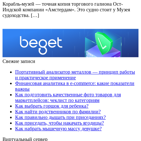
Корабль-музей — точная копия торгового галиона Ост-
Индской компании «Амстердам». Это судно стоит у Музея
судоходства. […]
Свежие записи
Портативный анализатор металлов — принцип работы
и практическое применение
Финансовая аналитика в e-commerce: какие показатели
важны
Как подготовить качественные фото товаров для
маркетплейсов: чеклист по категориям
Как выбрать горшок для ребенка?
Как найти родственников по фамилии?
Как правильно дышать при приседаниях?
Как приседать, чтобы накачать ягодицы?
Как набрать мышечную массу девушке?
Виртуальный сервер