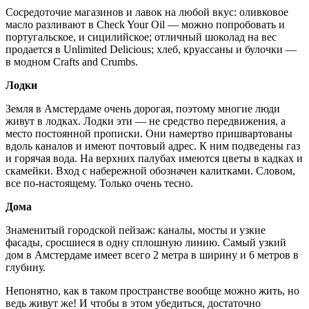
Сосредоточие магазинов и лавок на любой вкус: оливковое
масло разливают в Check Your Oil — можно попробовать и
португальское, и сицилийское; отличный шоколад на вес
продается в Unlimited Delicious; хлеб, круассаны и булочки —
в модном Crafts and Crumbs.
Лодки
Земля в Амстердаме очень дорогая, поэтому многие люди
живут в лодках. Лодки эти — не средство передвижения, а
место постоянной прописки. Они намертво пришвартованы
вдоль каналов и имеют почтовый адрес. К ним подведены газ
и горячая вода. На верхних палубах имеются цветы в кадках и
скамейки. Вход с набережной обозначен калитками. Словом,
все по-настоящему. Только очень тесно.
Дома
Знаменитый городской пейзаж: каналы, мосты и узкие
фасады, сросшиеся в одну сплошную линию. Самый узкий
дом в Амстердаме имеет всего 2 метра в ширину и 6 метров в
глубину.
Непонятно, как в таком пространстве вообще можно жить, но
ведь живут же! И чтобы в этом убедиться, достаточно