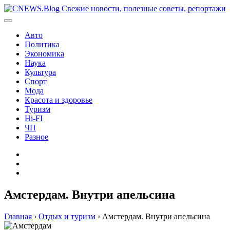
Перейти
к
содержимому
Авто
Политика
Экономика
Наука
Культура
Спорт
Мода
Красота и здоровье
Туризм
Hi-FI
ЧП
Разное
Главная
Контакты
Карта
сайта
Амстердам. Внутри апельсина
Главная
›
Отдых и туризм
›
Амстердам. Внутри апельсина