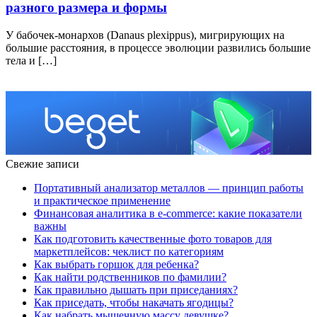
разного размера и формы
У бабочек-монархов (Danaus plexippus), мигрирующих на
большие расстояния, в процессе эволюции развились большие
тела и […]
Свежие записи
Портативный анализатор металлов — принцип работы
и практическое применение
Финансовая аналитика в e-commerce: какие показатели
важны
Как подготовить качественные фото товаров для
маркетплейсов: чеклист по категориям
Как выбрать горшок для ребенка?
Как найти родственников по фамилии?
Как правильно дышать при приседаниях?
Как приседать, чтобы накачать ягодицы?
Как набрать мышечную массу девушке?