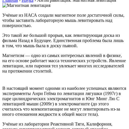
Главная
›
Наука
›
Антигравитация. Магнитная левитация
Учёные из НАСА создали магнитное поле достаточной силы,
чтобы заставить лабораторную мышь левитировать над
поверхностью.
Это такой же большой прорыв, как левитирующая доска из
фильма Назад в Будущее. Единственная проблема была лишь
в том, что мышь была в доску пьяной.
Магнетизм — одно из самых интересных явлений в физике,
на его основе работает масса технических устройств. Явление
левитации, или парения тел увлекает многих исследователей
на протяжении столетий.
В настоящий момент одними из наиболее успешных являются
эксперименты Анри Гейма по левитации лягушки (1997г) в
паре цилиндрических электромагнитов и Юнг Минг Лю С
левитацией мыши (2009г) в электромагните (до этого
считалось что млекопитающие не могут левитировать из-за
иного отношения жидкости к общей массе тела).
Учёные из лаборатории Реактивной Тяги, Калифорния,