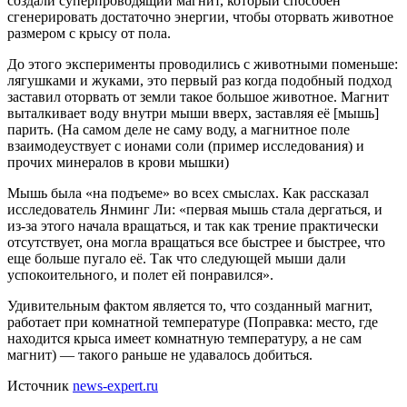
создали суперпроводящий магнит, который способен
сгенерировать достаточно энергии, чтобы оторвать животное
размером с крысу от пола.
До этого эксперименты проводились с животными поменьше:
лягушками и жуками, это первый раз когда подобный подход
заставил оторвать от земли такое большое животное. Магнит
выталкивает воду внутри мыши вверх, заставляя её [мышь]
парить. (На самом деле не саму воду, а магнитное поле
взаимодеуствует с ионами соли (пример исследования) и
прочих минералов в крови мышки)
Мышь была «на подъеме» во всех смыслах. Как рассказал
исследователь Янминг Ли: «первая мышь стала дергаться, и
из-за этого начала вращаться, и так как трение практически
отсутствует, она могла вращаться все быстрее и быстрее, что
еще больше пугало её. Так что следующей мыши дали
успокоительного, и полет ей понравился».
Удивительным фактом является то, что созданный магнит,
работает при комнатной температуре (Поправка: место, где
находится крыса имеет комнатную температуру, а не сам
магнит) — такого раньше не удавалось добиться.
Источник
news-expert.ru