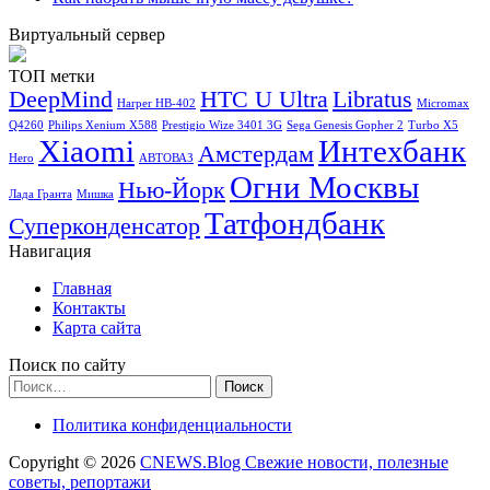
Виртуальный сервер
ТОП метки
DeepMind
HTC U Ultra
Libratus
Harper HB-402
Micromax
Q4260
Philips Xenium X588
Prestigio Wize 3401 3G
Sega Genesis Gopher 2
Turbo X5
Xiaomi
Интехбанк
Амстердам
Hero
АВТОВАЗ
Огни Москвы
Нью-Йорк
Лада Гранта
Мишка
Татфондбанк
Суперконденсатор
Навигация
Главная
Контакты
Карта сайта
Поиск по сайту
Найти:
Политика конфиденциальности
Copyright © 2026
CNEWS.Blog Свежие новости, полезные
советы, репортажи