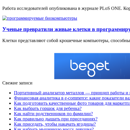
Работа исследователей опубликована в журнале PLoS ONE. Ко
Ученые превратили живые клетки в программи
Клетки представляют собой крошечные компьютеры, способные
Свежие записи
Портативный анализатор металлов — принцип работы и 
Финансовая аналитика в e-commerce: какие показатели в
Как подготовить качественные фото товаров для маркетп
Как выбрать горшок для ребенка?
Как найти родственников по фамилии?
Как правильно дышать при приседаниях?
Как приседать, чтобы накачать ягодицы?
Как набрать мышечную массу девушке?