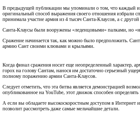
В предыдущей публикации мы упоминали о том, что каждый из
оригинальный способ выражения своего отношения избрали спец
принимала участие армия из 4 тысяч Санта-Клаусов, а с друго
Санта-Клаусы были вооружены «леденцовыми» палками, но «н
Сражение начинается так, как можно было предположить. Сан
армию Сант своими клювами и крыльями.
Когда финал сражения носит еще неопределенный характер, ар
горох на голову Сантам, нанося им достаточно серьезный ущер
полному поражению армии Санта-Клаусов.
Следует отметить, что эта битва является демонстрацией возм
опубликованное на YouTube, этот движок способен определять 
А если вы обладаете высокоскоростным доступом в Интернет и
позволит рассмотреть даже самые мельчайшие детали.