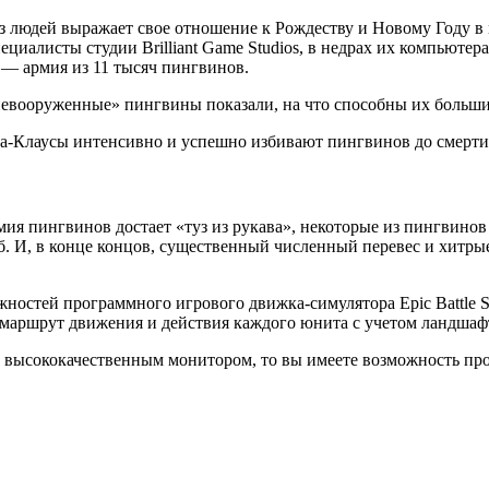
 людей выражает свое отношение к Рождеству и Новому Году в 
иалисты студии Brilliant Game Studios, в недрах их компьютера
й — армия из 11 тысяч пингвинов.
евооруженные» пингвины показали, на что способны их больш
та-Клаусы интенсивно и успешно избивают пингвинов до смерт
мия пингвинов достает «туз из рукава», некоторые из пингвино
б. И, в конце концов, существенный численный перевес и хитры
ожностей программного игрового движка-симулятора Epic Battle 
маршрут движения и действия каждого юнита с учетом ландшафта
 высококачественным монитором, то вы имеете возможность про