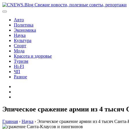
Перейти
к
содержимому
Авто
Политика
Экономика
Наука
Культура
Спорт
Мода
Красота и здоровье
Туризм
Hi-FI
ЧП
Разное
Главная
Контакты
Карта
сайта
Эпическое сражение армии из 4 тысяч 
Главная
›
Наука
›
Эпическое сражение армии из 4 тысяч Санта-