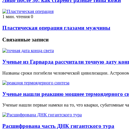
Лицо после 30: как стареют разные типы кожи
1 мин. чтения
0
Пластическая операция глазами мужчины
Связанные записи
Ученые из Гарварда рассчитали точную дату конц
Названы сроки погибели человеческой цивилизации. Астроном
Ученые нашли реакцию мощнее термоядерного си
Ученые нашли первые намеки на то, что кварки, субатомные ча
Расшифрована часть ДНК гигантского тура