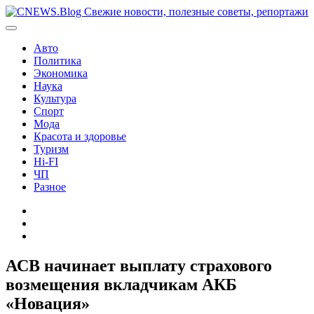
Перейти
к
содержимому
Авто
Политика
Экономика
Наука
Культура
Спорт
Мода
Красота и здоровье
Туризм
Hi-FI
ЧП
Разное
Главная
Контакты
Карта
сайта
АСВ начинает выплату страхового
возмещения вкладчикам АКБ
«Новация»