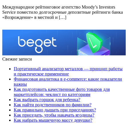
Международное рейтинговое агентство Moody’s Investors
Service поместило долгосрочные депозитные рейтинги банка
«Возрождение» в местной и […]
Свежие записи
Портативный анализатор металлов — принцип работы
и практическое применение
Финансовая аналитика в e-commerce: какие показатели
важны
Как подготовить качественные фото товаров для
маркетплейсов: чеклист по категориям
Как выбрать горшок для ребенка?
Как найти родственников по фамилии?
Как правильно дышать при приседаниях?
Как приседать, чтобы накачать ягодицы?
Как набрать мышечную массу девушке?