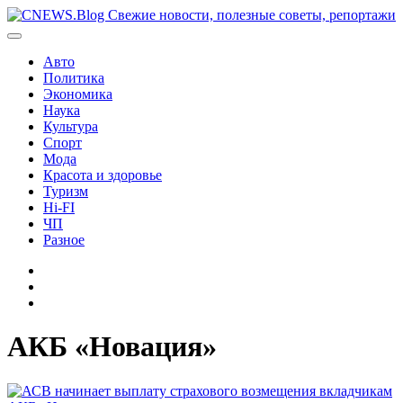
Перейти
к
содержимому
Авто
Политика
Экономика
Наука
Культура
Спорт
Мода
Красота и здоровье
Туризм
Hi-FI
ЧП
Разное
Главная
Контакты
Карта
сайта
АКБ «Новация»