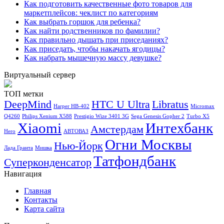
Как подготовить качественные фото товаров для
маркетплейсов: чеклист по категориям
Как выбрать горшок для ребенка?
Как найти родственников по фамилии?
Как правильно дышать при приседаниях?
Как приседать, чтобы накачать ягодицы?
Как набрать мышечную массу девушке?
Виртуальный сервер
ТОП метки
DeepMind
HTC U Ultra
Libratus
Harper HB-402
Micromax
Q4260
Philips Xenium X588
Prestigio Wize 3401 3G
Sega Genesis Gopher 2
Turbo X5
Xiaomi
Интехбанк
Амстердам
Hero
АВТОВАЗ
Огни Москвы
Нью-Йорк
Лада Гранта
Мишка
Татфондбанк
Суперконденсатор
Навигация
Главная
Контакты
Карта сайта