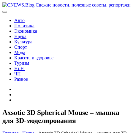
Перейти
к
содержимому
Авто
Политика
Экономика
Наука
Культура
Спорт
Мода
Красота и здоровье
Туризм
Hi-FI
ЧП
Разное
Главная
Контакты
Карта
сайта
Axsotic 3D Spherical Mouse – мышка
для 3D-моделирования