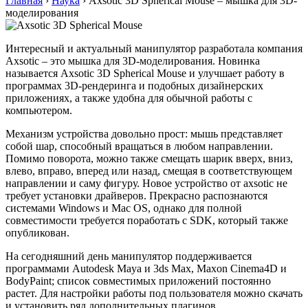
Главная
›
Наука
›
Axsotic 3D Spherical Mouse – мышка для 3D-
моделирования
Интересный и актуальный манипулятор разработала компания
Axsotic – это мышка для 3D-моделирования. Новинка
называется Axsotic 3D Spherical Mouse и улучшает работу в
программах 3D-рендеринга и подобных дизайнерских
приложениях, а также удобна для обычной работы с
компьютером.
Механизм устройства довольно прост: мышь представляет
собой шар, способный вращаться в любом направлении.
Помимо поворота, можно также смещать шарик вверх, вниз,
влево, вправо, вперед или назад, смещая в соответствующем
направлении и саму фигуру. Новое устройство от axsotic не
требует установки драйверов. Прекрасно распознаются
системами Windows и Mac OS, однако для полной
совместимости требуется поработать с SDK, который также
опубликован.
На сегодняшний день манипулятор поддерживается
программами Autodesk Maya и 3ds Max, Maxon Cinema4D и
BodyPaint; список совместимых приложений постоянно
растет. Для настройки работы под пользователя можно скачать
и установить ряд дополнительных плагинов.