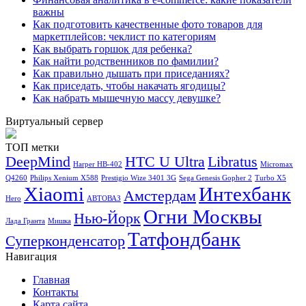
важны
Как подготовить качественные фото товаров для
маркетплейсов: чеклист по категориям
Как выбрать горшок для ребенка?
Как найти родственников по фамилии?
Как правильно дышать при приседаниях?
Как приседать, чтобы накачать ягодицы?
Как набрать мышечную массу девушке?
Виртуальный сервер
ТОП метки
DeepMind
HTC U Ultra
Libratus
Harper HB-402
Micromax
Q4260
Philips Xenium X588
Prestigio Wize 3401 3G
Sega Genesis Gopher 2
Turbo X5
Xiaomi
Интехбанк
Амстердам
Hero
АВТОВАЗ
Огни Москвы
Нью-Йорк
Лада Гранта
Мишка
Татфондбанк
Суперконденсатор
Навигация
Главная
Контакты
Карта сайта