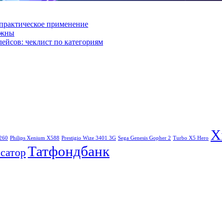
практическое применение
ажны
лейсов: чеклист по категориям
X
260
Philips Xenium X588
Prestigio Wize 3401 3G
Sega Genesis Gopher 2
Turbo X5 Hero
Татфондбанк
сатор