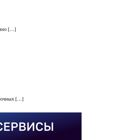
нно […]
рочных […]