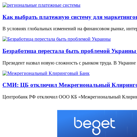
Как выбрать платежную систему для маркетинго
В условиях глобальных изменений на финансовом рынке, инте
Безработица перестала быть проблемой Украины
Президент назвал новую сложность с рынком труда. В Украине 
СМИ: ЦБ отключил Межрегиональный Клиринг
Центробанк РФ отключил ООО КБ «Межрегиональный Клиринго