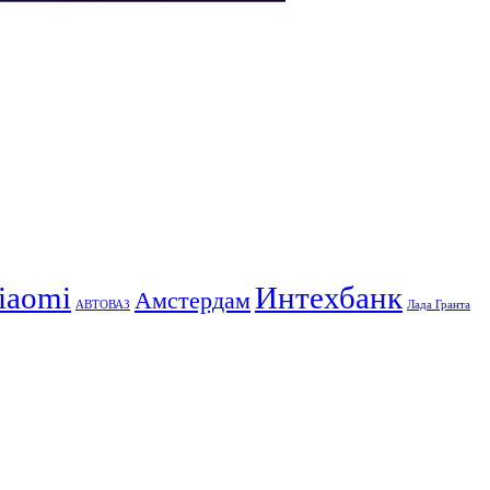
iaomi
Интехбанк
Амстердам
АВТОВАЗ
Лада Гранта