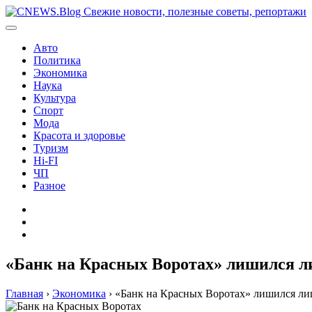
Перейти
к
содержимому
Авто
Политика
Экономика
Наука
Культура
Спорт
Мода
Красота и здоровье
Туризм
Hi-FI
ЧП
Разное
Главная
Контакты
Карта
сайта
«Банк на Красных Воротах» лишился л
Главная
›
Экономика
›
«Банк на Красных Воротах» лишился ли