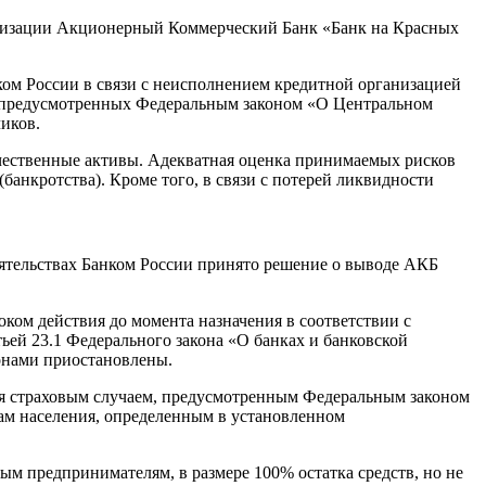
ганизации Акционерный Коммерческий Банк «Банк на Красных
ом России в связи с неисполнением кредитной организацией
р, предусмотренных Федеральным законом «O Центральном
иков.
ественные активы. Адекватная оценка принимаемых рисков
анкротства). Кроме того, в связи с потерей ликвидности
оятельствах Банком России принято решение о выводе АКБ
ком действия до момента назначения в соответствии с
ьей 23.1 Федерального закона «О банках и банковской
онами приостановлены.
ся страховым случаем, предусмотренным Федеральным законом
ам населения, определенным в установленном
м предпринимателям, в размере 100% остатка средств, но не