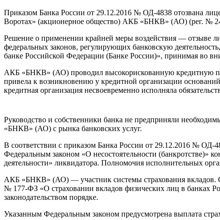
Приказом Банка России от 29.12.2016 № ОД-4838 отозвана ли
Воротах» (акционерное общество) АКБ «БНКВ» (АО) (рег. № 2472
Решение о применении крайней меры воздействия — отзыве ли
федеральных законов, регулирующих банковскую деятельность
банке Российской Федерации (Банке России)», принимая во вн
АКБ «БНКВ» (АО) проводил высокорискованную кредитную пол
привела к возникновению у кредитной организации оснований 
кредитная организация несвоевременно исполняла обязательст
Руководство и собственники банка не предприняли необходим
«БНКВ» (АО) с рынка банковских услуг.
В соответствии с приказом Банка России от 29.12.2016 № ОД-
Федеральным законом «О несостоятельности (банкротстве)» кон
деятельности» ликвидатора. Полномочия исполнительных орга
АКБ «БНКВ» (АО) — участник системы страхования вкладов. 
№ 177-ФЗ «О страховании вкладов физических лиц в банках Ро
законодательством порядке.
Указанным Федеральным законом предусмотрена выплата страхо