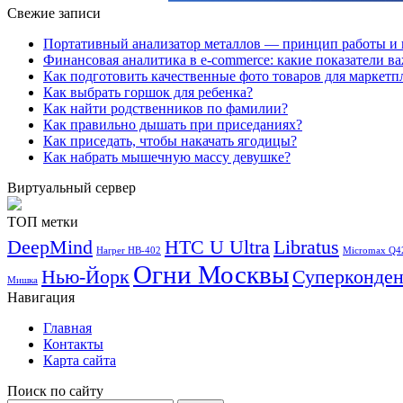
Свежие записи
Портативный анализатор металлов — принцип работы и 
Финансовая аналитика в e-commerce: какие показатели в
Как подготовить качественные фото товаров для маркетп
Как выбрать горшок для ребенка?
Как найти родственников по фамилии?
Как правильно дышать при приседаниях?
Как приседать, чтобы накачать ягодицы?
Как набрать мышечную массу девушке?
Виртуальный сервер
ТОП метки
DeepMind
HTC U Ultra
Libratus
Harper HB-402
Micromax Q4
Огни Москвы
Нью-Йорк
Суперконден
Мишка
Навигация
Главная
Контакты
Карта сайта
Поиск по сайту