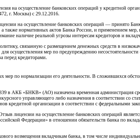
цензия на осуществление банковских операций у кредитной ор
, г. Москва) с 29.12.2016.
цензии на осуществление банковских операций — принято Банк
, а также нормативных актов Банка России, и применением ме
имание наличие реальной угрозы интересам кредиторов и вкладч
итику, связанную с размещением денежных средств в низкокач
для осуществления мер по предупреждению несостоятельности (б
ва перед кредиторами.
ых мер по нормализации его деятельности. В сложившихся обст
4839 в АКБ «БНКВ» (АО) назначена временная администрация сро
курсного управляющего либо назначения в соответствии со стат
нов кредитной организации в соответствии с федеральными зак
Отзыв лицензии на осуществление банковских операций являет
ссийской Федерации» в отношении обязательств банка по вклад
вого возмещения вкладчикам банка, в том числе индивидуальны