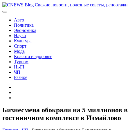
Перейти
к
содержимому
Авто
Политика
Экономика
Наука
Культура
Спорт
Мода
Красота и здоровье
Туризм
Hi-FI
ЧП
Разное
Главная
Контакты
Карта
сайта
Бизнесмена обокрали на 5 миллионов в
гостиничном комплексе в Измайлово