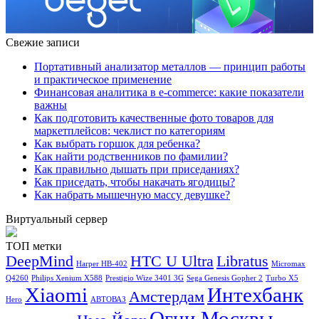
Свежие записи
Портативный анализатор металлов — принцип работы
и практическое применение
Финансовая аналитика в e-commerce: какие показатели
важны
Как подготовить качественные фото товаров для
маркетплейсов: чеклист по категориям
Как выбрать горшок для ребенка?
Как найти родственников по фамилии?
Как правильно дышать при приседаниях?
Как приседать, чтобы накачать ягодицы?
Как набрать мышечную массу девушке?
Виртуальный сервер
ТОП метки
DeepMind
HTC U Ultra
Libratus
Harper HB-402
Micromax
Q4260
Philips Xenium X588
Prestigio Wize 3401 3G
Sega Genesis Gopher 2
Turbo X5
Xiaomi
Интехбанк
Амстердам
Hero
АВТОВАЗ
Огни Москвы