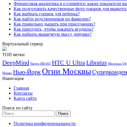
Финансовая аналитика в e-commerce: какие показатели в
Как подготовить качественные фото товаров для маркетп
Как выбрать горшок для ребенка?
Как найти родственников по фамилии?
Как правильно дышать при приседаниях?
Как приседать, чтобы накачать ягодицы?
Как набрать мышечную массу девушке?
Виртуальный сервер
ТОП метки
DeepMind
HTC U Ultra
Libratus
Harper HB-402
Micromax Q4
Огни Москвы
Нью-Йорк
Суперконден
Мишка
Навигация
Главная
Контакты
Карта сайта
Поиск по сайту
Найти:
Политика конфиденциальности