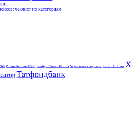
ажны
лейсов: чеклист по категориям
X
260
Philips Xenium X588
Prestigio Wize 3401 3G
Sega Genesis Gopher 2
Turbo X5 Hero
Татфондбанк
сатор