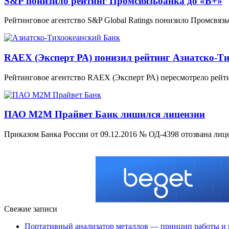
S&P понизило рейтинг Промсвязьбанка до «B+»
Рейтинговое агентство S&P Global Ratings понизило Промсвяз
RAEX (Эксперт РА) понизил рейтинг Азиатско-Т
Рейтинговое агентство RAEX (Эксперт РА) пересмотрело рейт
ПАО М2М Прайвет Банк лишился лицензии
Приказом Банка России от 09.12.2016 № ОД-4398 отозвана лиц
Свежие записи
Портативный анализатор металлов — принцип работы и 