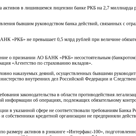
активов в лишившемся лицензии банке РКБ на 2,7 миллиарда р
ления бывшим руководством банка действий, связанных с отра
НК «РКБ» не превышает 0,5 млрд рублей при величине обязател
ение о признании АО БАНК «РКБ» несостоятельным (банкротом) 
ация «Агентство по страхованию вкладов».
ловно наказуемых деяний, осуществленных бывшими руководит
нистерство внутренних дел Российской Федерации и Следствен
ребования законодательства в области противодействия легализ
ой информации об операциях, подлежащих обязательному контро
ции в указанной сфере не соответствовали требованиям Банка Р
 и собственники кредитной организации не предприняли действ
о по размеру активов в рэнкинге «Интерфакс-100», подготовлен