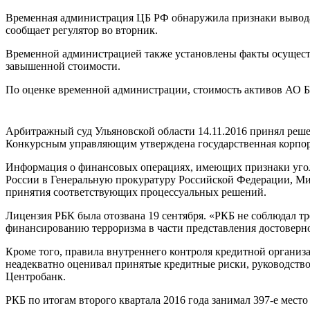
Временная администрация ЦБ РФ обнаружила признаки вывода 
сообщает регулятор во вторник.
Временной администрацией также установлены факты осуществ
завышенной стоимости.
По оценке временной администрации, стоимость активов АО БА
Арбитражный суд Ульяновской области 14.11.2016 принял реш
Конкурсным управляющим утверждена государственная корпор
Информация о финансовых операциях, имеющих признаки уго
России в Генеральную прокуратуру Российской Федерации, Ми
принятия соответствующих процессуальных решений.
Лицензия РБК была отозвана 19 сентября. «РКБ не соблюдал т
финансированию терроризма в части представления достоверн
Кроме того, правила внутреннего контроля кредитной организа
неадекватно оценивал принятые кредитные риски, руководство
Центробанк.
РКБ по итогам второго квартала 2016 года занимал 397-е мест