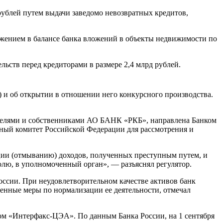
ублей путем выдачи заведомо невозвратных кредитов,
жением в балансе банка вложений в объекты недвижимости по
ьств перед кредиторами в размере 2,4 млрд рублей.
и об открытии в отношении него конкурсного производства.
елями и собственниками АО БАНК «РКБ», направлена Банком
ный комитет Российской Федерации для рассмотрения и
ации (отмыванию) доходов, полученных преступным путем, и
лю, в уполномоченный орган», — разъяснял регулятор.
оссии. При неудовлетворительном качестве активов банк
енные меры по нормализации ее деятельности, отмечал
ном «Интерфакс-ЦЭА». По данным Банка России, на 1 сентября