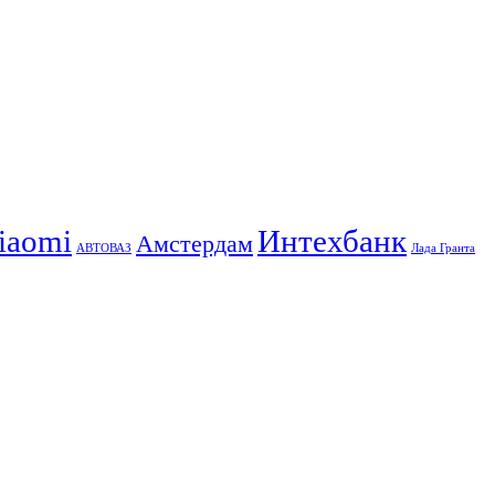
iaomi
Интехбанк
Амстердам
АВТОВАЗ
Лада Гранта