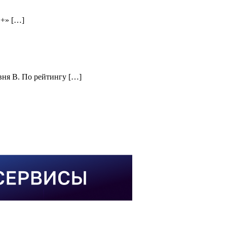
B+» […]
вня В. По рейтингу […]