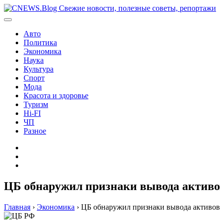
Перейти
к
содержимому
Авто
Политика
Экономика
Наука
Культура
Спорт
Мода
Красота и здоровье
Туризм
Hi-FI
ЧП
Разное
Главная
Контакты
Карта
сайта
ЦБ обнаружил признаки вывода активо
Главная
›
Экономика
›
ЦБ обнаружил признаки вывода активов