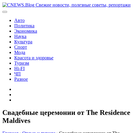
Перейти
к
содержимому
Авто
Политика
Экономика
Наука
Культура
Спорт
Мода
Красота и здоровье
Туризм
Hi-FI
ЧП
Разное
Главная
Контакты
Карта
сайта
Cвадебные церемонии от The Residence
Maldives