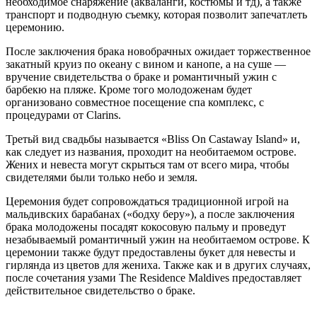
необходимое снаряжение (акваланги, костюмы и тд), а также
транспорт и подводную съемку, которая позволит запечатлеть
церемонию.
После заключения брака новобрачных ожидает торжественное
закатный круиз по океану с вином и канопе, а на суше —
вручение свидетельства о браке и романтичный ужин с
барбекю на пляже. Кроме того молодоженам будет
организовано совместное посещение спа комплекс, с
процедурами от Clarins.
Третьй вид свадьбы называется «Bliss On Castaway Island» и,
как следует из названия, проходит на необитаемом острове.
Жених и невеста могут скрыться там от всего мира, чтобы
свидетелями были только небо и земля.
Церемония будет сопровождаться традиционной игрой на
мальдивских барабанах («бодху беру»), а после заключения
брака молодожены посадят кокосовую пальму и проведут
незабываемый романтичный ужин на необитаемом острове. К
церемонии также будут предоставлены букет для невесты и
гирлянда из цветов для жениха. Также как и в других случаях,
после сочетания узами The Residence Maldives предоставляет
действительное свидетельство о браке.