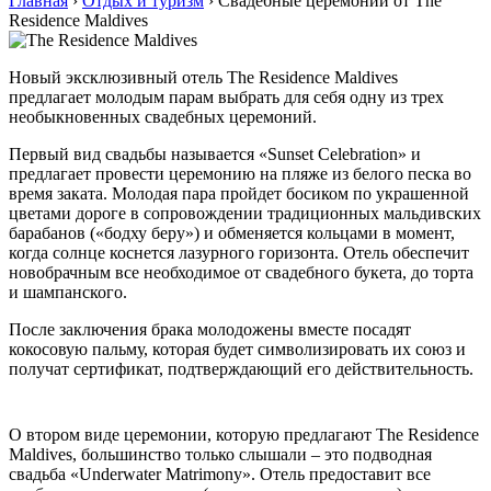
Главная
›
Отдых и туризм
›
Cвадебные церемонии от The
Residence Maldives
Новый эксклюзивный отель The Residence Maldives
предлагает молодым парам выбрать для себя одну из трех
необыкновенных свадебных церемоний.
Первый вид свадьбы называется «Sunset Celebration» и
предлагает провести церемонию на пляже из белого песка во
время заката. Молодая пара пройдет босиком по украшенной
цветами дороге в сопровождении традиционных мальдивских
барабанов («бодху беру») и обменяется кольцами в момент,
когда солнце коснется лазурного горизонта. Отель обеспечит
новобрачным все необходимое от свадебного букета, до торта
и шампанского.
После заключения брака молодожены вместе посадят
кокосовую пальму, которая будет символизировать их союз и
получат сертификат, подтверждающий его действительность.
О втором виде церемонии, которую предлагают The Residence
Maldives, большинство только слышали – это подводная
свадьба «Underwater Matrimony». Отель предоставит все