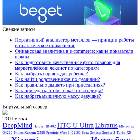
Свежие записи
Портативный анализатор металлов — принцип работы
и практическое применение
Финансовая аналитика в e-commerce: какие показатели
важны
Как подготовить качественные фото товаров для
маркетплейсов: чеклист по категориям
Как выбрать горшок для ребенка?
Как найти родственников по фамилии?
Как правильно дышать при приседаниях?
Как приседать, чтобы накачать ягодицы?
Как набрать мышечную массу девушке?
Виртуальный сервер
ТОП метки
DeepMind
HTC U Ultra
Libratus
Harper HB-402
Micromax
Q4260
Philips Xenium X588
Prestigio Wize 3401 3G
Sega Genesis Gopher 2
Turbo X5