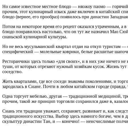
Но самое известное местное блюдо — няожоу паомо — горячий
прочим, этот кулинарный изыск даже включен в китайский спис
блюдо (вернее, его прообраз) появилось при династии Западная
Потом на некоторое время его рецепт оказался утраченным, 
блюдо понравилось настолько, что он тут же назначил Мао Сю
сианьской кулинарной культуры.
Но не весь мусульманский квартал отдан на откуп туристам — е
специфический — молельные коврики, белые расшитые шапочк
Ресторанчики здесь только «для своих», и в них уже ничего не
туши, от которых отрезают нужный хозяйкам кусок. Жизнь тут
соседство.
Жить кварталами, где все соседи знакомы поколениями, и торго
зародилась в Сиане. Почти в любом китайском городе (правда, 
Одна торгует мебелью, другая — традиционной медициной, тр
прочим, такой же принцип торговли сохранился даже в, казало
Сиань эти традиции уважает, сохраняет, развивает и, как след
традиционного искусства. Выбор здесь намного богаче, чем в д
скульптур династии Тан, и — конечно! — неисчислимые полчи