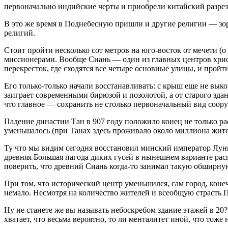
первоначально индийские черты и приобрели китайский разрез 
В это же время в Поднебесную пришли и другие религии — зор
религий.
Стоит пройти несколько сот метров на юго-восток от мечети (
миссионерами. Вообще Сиань — один из главных центров христ
перекресток, где сходятся все четыре основные улицы, и пройт
Его только-только начали восстанавливать: с крыш еще не вык
заиграет современными бирюзой и позолотой, а от старого зда
что главное — сохранить не столько первоначальный вид сооруж
Падение династии Тан в 907 году положило конец не только ра
уменьшалось (при Танах здесь проживало около миллиона жител
Ту что мы видим сегодня восстановил минский император Лунц
древняя Большая пагода диких гусей в нынешнем варианте расп
поверить, что древний Сиань когда-то занимал такую обширну
При том, что исторический центр уменьшился, сам город, коне
немало. Несмотря на количество жителей и всеобщую страсть П
Ну не станете же вы называть небоскребом здание этажей в 20?
хватает, что весьма вероятно, то ли менталитет иной, что тоже