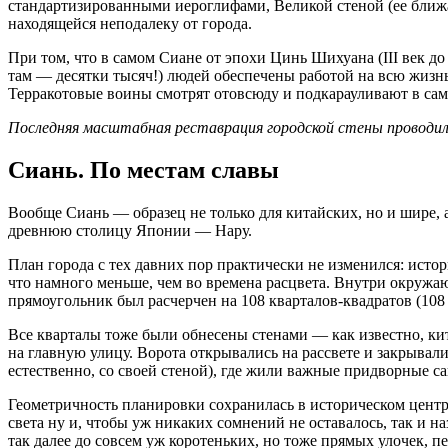
стандартизированными иероглифами, Великой стеной (ее ближ
находящейся неподалеку от города.
При том, что в самом Сиане от эпохи Цинь Шихуана (III век до
там — десятки тысяч!) людей обеспечены работой на всю жизнь
Терракотовые воины смотрят отовсюду и подкарауливают в са
Последняя масштабная реставрация городской стены проводилас
Сиань. По местам славы
Вообще Сиань — образец не только для китайских, но и шире, 
древнюю столицу Японии — Нару.
План города с тех давних пор практически не изменился: исто
что намного меньше, чем во времена расцвета. Внутри окружа
прямоугольник был расчерчен на 108 кварталов-квадратов (108 
Все кварталы тоже были обнесены стенами — как известно, ки
на главную улицу. Ворота открывались на рассвете и закрыва
естественно, со своей стеной), где жили важные придворные с
Геометричность планировки сохранилась в историческом центре
света ну и, чтобы уж никаких сомнений не оставалось, так и 
так далее до совсем уж коротеньких, но тоже прямых улочек, п