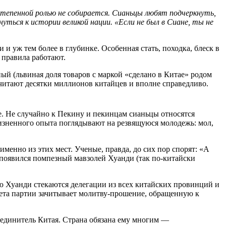
остепенной ролью не собирается. Сианьцы любят подчеркнуть,
снуться к истории великой нации. «Если не был в Сиане, ты не
 уж тем более в глубинке. Особенная стать, походка, блеск в
 правила работают.
й (львиная доля товаров с маркой «сделано в Китае» родом
читают десятки миллионов китайцев и вполне справедливо.
те. Не случайно к Пекину и пекинцам сианьцы относятся
изненного опыта поглядывают на резвящуюся молодежь: мол,
именно из этих мест. Ученые, правда, до сих пор спорят: «А
, появился помпезный мавзолей Хуанди (так по-китайски
ю Хуанди стекаются делегации из всех китайских провинций и
итета партии зачитывает молитву-прошение, обращенную к
ъединитель Китая. Страна обязана ему многим —