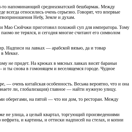
ем-то напоминающий среднеазиатский бешбармак. Между
е всегда относились очень серьезно. Говорят, что впервые
ртвоприношения Небу, Земле и духам.
ени Мао Сюйчжи приготовил похожий суп для императора. Тому
паомо не терялся, и сегодня многие считают его символом
ир. Надписи на лавках — арабской вязью, да и товар
 в Мекке.
кому не придет. На крюках в мясных лавках висят бараньи
— и ты снова в гомонящем и веселящемся городе. Чудное
ре, — очень китайская особенность. Весьма вероятно, что и она
знаете ли, глобализация) главное — найти нужную улицу.
 оберегами, на пятой — что ни дом, то ресторан. Между
даже не улица, а целый квартал, торгующий произведениями
 нефрита, и картины, и оттиски надписей на стелах, и копии