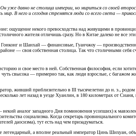
. Он уже давно не столица империи, но мириться со своей втор
сь мир. В него и сегодня стремятся люди со всего света — прико
ие: ощущение некого превосходства над живущими в провинции и
столичного жителя отличишь сразу. Но в Китае далеко не все эти
, Гонконг и Шанхай — финансовые, Гуанчжоу — производственны
районе — своя собственная столица. Так что столичными себя с
 историю и свое место в ней. Собственная философия, если хоти
чуть свысока — примерно так, как люди взрослые, с багажом ж
тор, живший приблизительно в III тысячелетии до н. э., родом 
есколько лет назад в уезде Хуанлин, в 180 километрах от Сианя
— некий аналог западного Дня поминовения усопших) к мавзоле
троительства социализма. Когда секретарь провинциального ком
елей даосизма), тут есть над чем призадуматься.
не легендарный, а вполне реальный император Цинь Шихуан, об