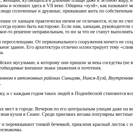
и, женщин, кутающихся в длинные плащи даже в летнюю жару, 
ны и осевших здесь в VII веке. Община «хуэй», как называют м
о люди сплоченные и дружные, привыкшие жить по собственным 
нешне от ханьцев практически ничем не отличаются, если не счи
егда нужно быть настороже. Если нам, ханьцам, руководители ска
кое-то решение неправильным, то ни за что не станут выполнять
и переселенцами. От первоначального сооружения ничего не со
льное здание. Его архитектура отлично иллюстрирует тему «сли
а.
ских мусульман, к которому они пришли за века соседства (не в
 необходимые внешние знаки уважения и почтения.
овном в автономных районах Синьцзян, Нинся-Хуэй, Внутренняя
.
, и с каждым годом таких людей в Поднебесной становится все
 мест в городе. Вечером по его центральным улицам даже на в
разная кухня в Сиане. Среди приезжих весьма популярны местные
и перевязывают тонкой бечевкой, приклеив красный листок с по
незнакомы.