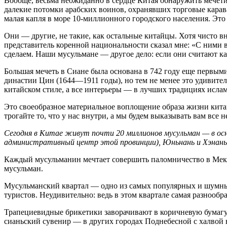
Вообще, весьма неожиданно в сердце Китая обнаружить мечет
далекие потомки арабских воинов, охранявших торговые карава
малая капля в море 10-миллионного городского населения. Эт
Они — другие, не такие, как остальные китайцы. Хотя чисто в
представитель коренной национальности сказал мне: «С ними вс
сделаем. Наши мусульмане — другое дело: если они считают ка
Большая мечеть в Сиане была основана в 742 году еще первым
династии Цин (1644—1911 годы), но тем не менее это удивите
китайском стиле, а все интерьеры — в лучших традициях ислам
Это своеобразное материальное воплощение образа жизни китай
трогайте то, что у нас внутри, а мы будем выказывать вам все
Сегодня в Китае живут почти 20 миллионов мусульман — в осн
административный центр этой провинции), Юньнань и Хэнань
Каждый мусульманин мечтает совершить паломничество в Мекку
мусульман.
Мусульманский квартал — одно из самых популярных и шумных
туристов. Неудивительно: ведь в этом квартале самая разнооб
Трапециевидные брикетики заворачивают в коричневую бумагу 
сианьский сувенир — в других городах Поднебесной с халвой 