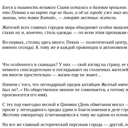
Блеск и пышность великого Сианя остались в далеком прошлом
что Пекина и на карте еще не было, а об их городе уже знал ве
знаешь, что такое Китай», — говорят местные жители.
Жителей всех главных городов мира объединяет особое мышлен
глазах ну и, конечно, стиль одежды — по всем этим признакам 
Во-первых, столиц здесь много: Пекин — политический центр
именно отсюда). К тому же в каждой провинции и автономном 
Что особенного в сианьцах? У них — свой взгляд на страну, ее
немного снисходительно и поглядывают на столичных жителей 
им многое простительно — жизни еще не знают…
Начнем с того, что легендарный предок китайцев Желтый импера
был ли?..» Но общественное мнение не сомневается, а потому н
произносится его имя).
С тех пор ежегодно весной в Цинмин (День обметания могил 
просят у легендарного предка удачи и благословения в деле с
Желтому императору (считающемуся к тому же одним из основат
Но все же главный исторический персонаж города — другой, 