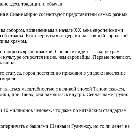
вшие здесь традиции и обычаи.
дня в Сиане мирно соседствуют представители самых разных
ским собором, возведенным в начале ХХ века европейскими
ей страны. Если вернуться от церкви на главный городской
сским храмом.
ли покрыть яркой краской. Спешите видеть — скоро храм
 культуре относятся иначе, чем европейцы. Первые полагают,
ективная.
о статуса, город постепенно приходил в упадок: население
 короче!
 тягаться масштабностью с великой эпохой Танов: скажем,
ойки, при Танах, она находилась внутри. Сейчас даже трудно
и 10 миллионов человек, что даже по китайским стандартам
 соперничать с башнями Шанхая и Гуанчжоу, но то ли денег не