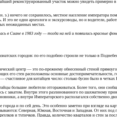
айший реконструированный участок можно увидеть примерно в 3
 н. э.) ничего не сохранилось, местное население императора по
. И это не одни археологи и экскурсоводы, но и водители, рабо
мых неожиданных местах.
ь в Сиане в 1983 году — тогда на ней и появились красные фон
азиатских городов: по его подобию строили не только в Поднебе
рический центр — это по-прежнему обнесенный стеной прямоугол
ющих его стен расположены основные достопримечательности, го
— счастливое для китайцев число: столько бусин было в четках 
тайцы большие любители отгораживаться. Более того, они сообщ
лись с закатом. Внутри этого разлинованного по шахматному пр
ановники, а внутри Императорского располагался собственно дв
 города и по сей день. Это особенно заметно при взгляде на ка
называются: Северная, Южная, Восточная и Западная. От них по
ереулков и тупичков. Правда, количество кварталов и стен за по