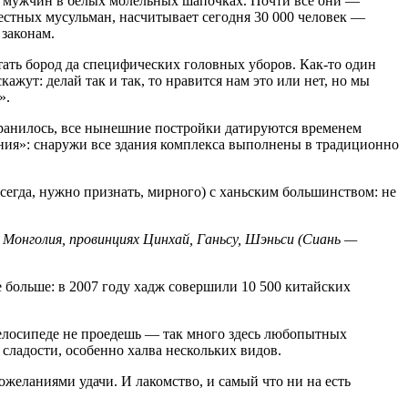
и мужчин в белых молельных шапочках. Почти все они —
естных мусульман, насчитывает сегодня 30 000 человек —
законам.
тать бород да специфических головных уборов. Как-то один
жут: делай так и так, то нравится нам это или нет, но мы
».
хранилось, все нынешние постройки датируются временем
яния»: снаружи все здания комплекса выполнены в традиционно
сегда, нужно признать, мирного) с ханьским большинством: не
 Монголия, провинциях Цинхай, Ганьсу, Шэньси (Сиань —
 больше: в 2007 году хадж совершили 10 500 китайских
елосипеде не проедешь — так много здесь любопытных
 сладости, особенно халва нескольких видов.
желаниями удачи. И лакомство, и самый что ни на есть