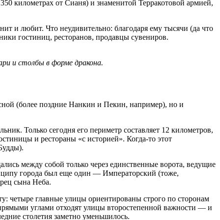
50 километрах от Сианя) и знаменитой Терракотовой армией,
мнит и любит. Что неудивительно: благодаря ему тысячи (да что
тники гостиниц, ресторанов, продавцы сувениров.
ари и столбы в форме дракона.
сной (более поздние Нанкин и Пекин, например), но и
ьник. Только сегодня его периметр составляет 12 километров,
стиницы и рестораны «с историей». Когда-то этот
Будды).
ались между собой только через единственные ворота, ведущие
инципу города был еще один — Императорский (тоже,
орец сына Неба.
рту: четыре главные улицы ориентированы строго по сторонам
д прямыми углами отходят улицы второстепенной важности — и
следние столетия заметно уменьшилось.