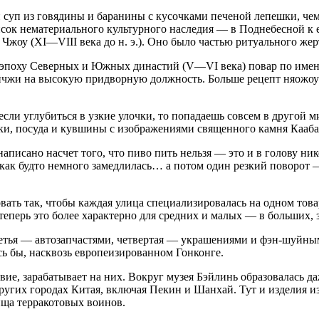
 суп из говядины и баранины с кусочками печеной лепешки, ч
ок нематериального культурного наследия — в Поднебесной к ед
 Чжоу (XI—VIII века до н. э.). Оно было частью ритуального же
а в эпоху Северных и Южных династий (V—VI века) повар по им
йчжи на высокую придворную должность. Больше рецепт няожоу 
сли углубиться в узкие улочки, то попадаешь совсем в другой м
и, посуда и кувшины с изображениями священного камня Кааба
 написано насчет того, что пиво пить нельзя — это и в голову ни
 как будто немного замедлилась… а потом один резкий поворот 
вать так, чтобы каждая улица специализировалась на одном това
теперь это более характерно для средних и малых — в больших, 
етья — автозапчастями, четвертая — украшениями и фэн-шуйными
сь бы, насквозь европеизированном Гонконге.
ствие, зарабатывает на них. Вокруг музея Бэйлинь образовалась 
ругих городах Китая, включая Пекин и Шанхай. Тут и изделия из
ща терракотовых воинов.