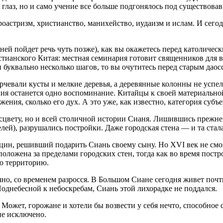
глаз, но и само учение все больше подгонялось под существова
оастризм, христианство, манихейство, иудаизм и ислам. И сего
о ней пойдет речь чуть позже), как вы окажетесь перед католиче
ианского Китая: местная семинария готовит священников для вс
и буквально несколько шагов, то вы очутитесь перед старым дао
орчевали кусты и мелкие деревья, а деревянные колонны не успе
ния останется одно воспоминание. Китайцы к своей материальной
ения, сколько его дух. А это уже, как известно, категория субъ
сцвету, но и всей столичной истории Сианя. Лишившись прежнег
ей), разрушались постройки. Даже городская стена — и та стала
ин, решивший подарить Сиань своему сыну. Но XVI век не смог
оложена за пределами городских стен, тогда как во время постр
ю территорию.
чно, со временем разросся. В Большом Сиане сегодня живет почт
однебесной к небоскребам, Сиань этой лихорадке не поддался.
 Может, горожане и хотели бы возвести у себя нечто, способное
 не исключено.