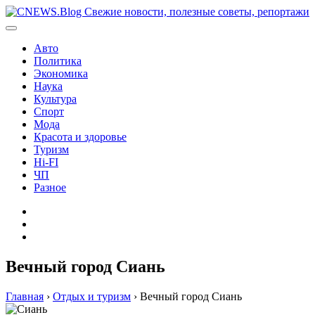
Перейти
к
содержимому
Авто
Политика
Экономика
Наука
Культура
Спорт
Мода
Красота и здоровье
Туризм
Hi-FI
ЧП
Разное
Главная
Контакты
Карта
сайта
Вечный город Сиань
Главная
›
Отдых и туризм
›
Вечный город Сиань