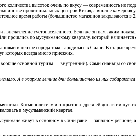
ьшого количества высоток очень по вкусу — современность не по
шинстве провинциальных центров Китая, а вполне камерная улиц
ительное время работы (большинство магазинов закрываются в 22
ит впечатление густонаселенного. Если же он вам таким показа
Или прошлись по мусульманскому кварталу, который начинается 
ваниями в центре города тоже зародилась в Сиане. В старые вр
руг которых всегда много приезжих.
й вообще основной туризм — внутренний). Сами сианьцы со сво
емало. А в жаркие летние дни большинство из них собираются 
амятники. Космополитизм и открытость древней династии пустил
жаловать в мусульманский квартал.
сульмане живут в основном в Синьцзяне — западном регионе, а 