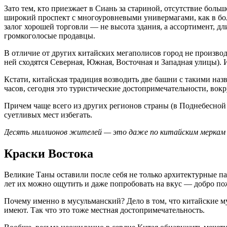
Зато тем, кто приезжает в Сиань за стариной, отсутствие бол
широкий проспект с многоуровневыми универмагами, как в боль
залог хорошей торговли — не высота здания, а ассортимент, дл
громкоголосые продавцы.
В отличие от других китайских мегаполисов город не производ
ней сходятся Северная, Южная, Восточная и Западная улицы). 
Кстати, китайская традиция возводить две башни с такими наз
часов, сегодня это туристические достопримечательности, вок
Причем чаще всего из других регионов страны (в Поднебесно
суетливых мест избегать.
Десять миллионов жителей — это даже по китайским меркам н
Краски Востока
Великие Таны оставили после себя не только архитектурные п
лет их можно ощутить и даже попробовать на вкус — добро по
Почему именно в мусульманский? Дело в том, что китайские му
имеют. Так что это тоже местная достопримечательность.