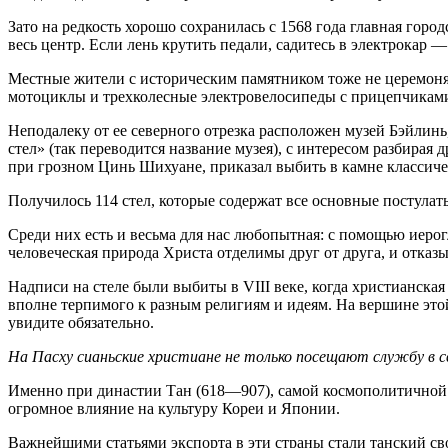
Зато на редкость хорошо сохранилась с 1568 года главная горо
весь центр. Если лень крутить педали, садитесь в электрокар 
Местные жители с историческим памятником тоже не церемонятс
мотоциклы и трехколесные электровелосипеды с прицепчиками 
Неподалеку от ее северного отрезка расположен музей Бэйлинь
стел» (так переводится название музея), с интересом разбирая
при грозном Цинь Шихуане, приказал выбить в камне классиче
Получилось 114 стел, которые содержат все основные постула
Среди них есть и весьма для нас любопытная: с помощью иерог
человеческая природа Христа отделимы друг от друга, и отказ
Надписи на стеле были выбиты в VIII веке, когда христианская
вполне терпимого к разным религиям и идеям. На вершине этой 
увидите обязательно.
На Пасху сианьские христиане не только посещают службу в с
Именно при династии Тан (618—907), самой космополитичной и
огромное влияние на культуру Кореи и Японии.
Важнейшими статьями экспорта в эти страны стали танский с