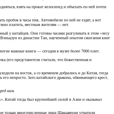
дняться, взять на прокат велосипед и объехать по ней почти
ь пробок в часы пик. Автомобили по ней не ездят, а вот
ужно платить, местным жителям — нет.
рный у китайцев. Они готовы часами разгуливать в этом «лесу
тор Вэньцзун из династии Тан, наученный опытом сжигания книг
ногие важные книги — сегодня в музее более 7000 плит.
ка (его представители считали, что божественная и
ходили на восток, а со временем добрались и до Китая, тогда
 его непросто. Зато китайского дракона, обвивающего крест,
ред ним.
». Китай тогда был крупнейшей силой в Азии и оказывал
— не только многочисленные лики Шакьямуни утратили