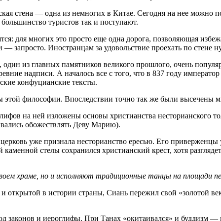
дская стена — одна из немногих в Китае. Сегодня на нее можно по
— большинство туристов так и поступают.
я: для многих это просто еще одна дорога, позволяющая избежат
— запросто. Иностранцам за удовольствие проехать по стене н
, один из главных памятников великого прошлого, очень популя
 древние надписи. А началось все с того, что в 837 году импера
ские конфуцианские тексты.
ты этой философии. Впоследствии точно так же были высечены м
лифов на ней изложены основы христианства несторианского тол
ывались обожествлять Деву Марию).
 церковь уже признала несторианство ересью. Его приверженцы у
каменной стелы сохранился христианский крест, хотя разглядеть
воем храме, но и исполняют традиционные танцы на площади пе
 открытой в истории страны, Сиань пережил свой «золотой век
вод законов и иероглифы. При Танах «окитаивался» и буддизм 