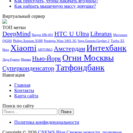
Как приседать, чтобы накачать ягодицы?
Как набрать мышечную массу девушке?
Виртуальный сервер
ТОП метки
DeepMind
HTC U Ultra
Libratus
Harper HB-402
Micromax
Q4260
Philips Xenium X588
Prestigio Wize 3401 3G
Sega Genesis Gopher 2
Turbo X5
Xiaomi
Интехбанк
Амстердам
Hero
АВТОВАЗ
Огни Москвы
Нью-Йорк
Лада Гранта
Мишка
Татфондбанк
Суперконденсатор
Навигация
Главная
Контакты
Карта сайта
Поиск по сайту
Найти:
Политика конфиденциальности
Copyright © 2026
CNEWS.Blog Свежие новости, полезные