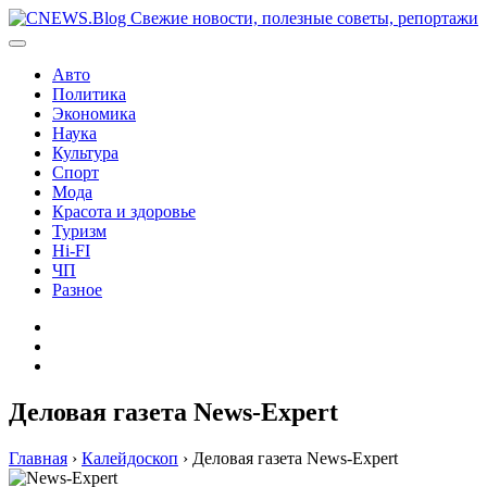
Перейти
к
содержимому
Авто
Политика
Экономика
Наука
Культура
Спорт
Мода
Красота и здоровье
Туризм
Hi-FI
ЧП
Разное
Главная
Контакты
Карта
сайта
Деловая газета News-Expert
Главная
›
Калейдоскоп
›
Деловая газета News-Expert