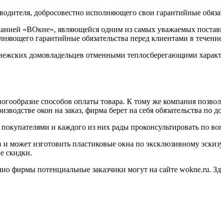
водителя, добросовестно исполняющего свои гарантийные обяза
мпанией «ВОкне», являющейся одним из самых уважаемых поста
лняющего гарантийные обязательства перед клиентами в течение
нежских домовладельцев отменными теплосберегающими характ
огообразие способов оплаты товара. К тому же компания позво
зводстве окон на заказ, фирма берет на себя обязательства по д
покупателями и каждого из них рады проконсультировать по во
 и может изготовить пластиковые окна по эксклюзивному эскиз
е скидки.
лио фирмы потенциальные заказчики могут на сайте wokne.ru. З