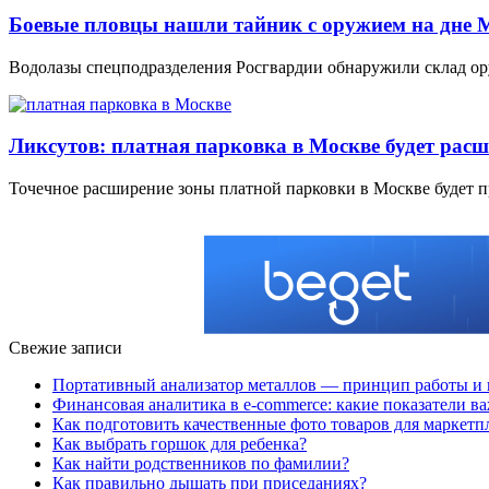
Боевые пловцы нашли тайник с оружием на дне 
Водолазы спецподразделения Росгвардии обнаружили склад ор
Ликсутов: платная парковка в Москве будет рас
Точечное расширение зоны платной парковки в Москве будет 
Свежие записи
Портативный анализатор металлов — принцип работы и 
Финансовая аналитика в e-commerce: какие показатели в
Как подготовить качественные фото товаров для маркетп
Как выбрать горшок для ребенка?
Как найти родственников по фамилии?
Как правильно дышать при приседаниях?