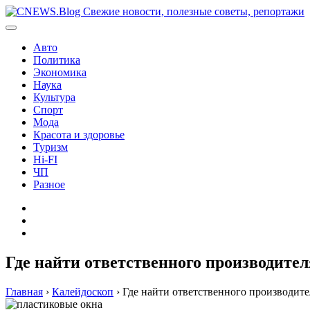
Перейти
к
содержимому
Авто
Политика
Экономика
Наука
Культура
Спорт
Мода
Красота и здоровье
Туризм
Hi-FI
ЧП
Разное
Главная
Контакты
Карта
сайта
Где найти ответственного производите
Главная
›
Калейдоскоп
›
Где найти ответственного производите