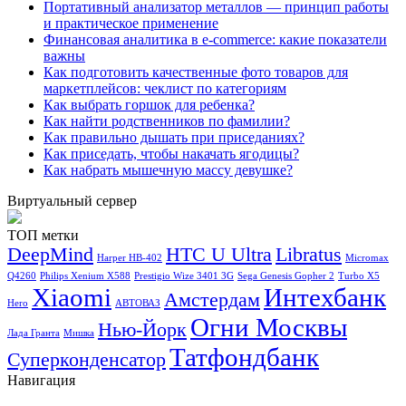
Портативный анализатор металлов — принцип работы
и практическое применение
Финансовая аналитика в e-commerce: какие показатели
важны
Как подготовить качественные фото товаров для
маркетплейсов: чеклист по категориям
Как выбрать горшок для ребенка?
Как найти родственников по фамилии?
Как правильно дышать при приседаниях?
Как приседать, чтобы накачать ягодицы?
Как набрать мышечную массу девушке?
Виртуальный сервер
ТОП метки
DeepMind
HTC U Ultra
Libratus
Harper HB-402
Micromax
Q4260
Philips Xenium X588
Prestigio Wize 3401 3G
Sega Genesis Gopher 2
Turbo X5
Xiaomi
Интехбанк
Амстердам
Hero
АВТОВАЗ
Огни Москвы
Нью-Йорк
Лада Гранта
Мишка
Татфондбанк
Суперконденсатор
Навигация