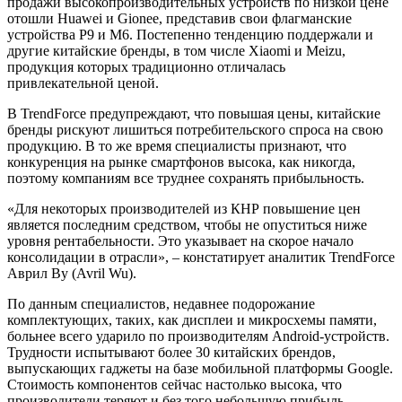
продажи высокопроизводительных устройств по низкой цене
отошли Huawei и Gionee, представив свои флагманские
устройства P9 и M6. Постепенно тенденцию поддержали и
другие китайские бренды, в том числе Xiaomi и Meizu,
продукция которых традиционно отличалась
привлекательной ценой.
В TrendForce предупреждают, что повышая цены, китайские
бренды рискуют лишиться потребительского спроса на свою
продукцию. В то же время специалисты признают, что
конкуренция на рынке смартфонов высока, как никогда,
поэтому компаниям все труднее сохранять прибыльность.
«Для некоторых производителей из КНР повышение цен
является последним средством, чтобы не опуститься ниже
уровня рентабельности. Это указывает на скорое начало
консолидации в отрасли», – констатирует аналитик TrendForce
Аврил Ву (Avril Wu).
По данным специалистов, недавнее подорожание
комплектующих, таких, как дисплеи и микросхемы памяти,
больнее всего ударило по производителям Android-устройств.
Трудности испытывают более 30 китайских брендов,
выпускающих гаджеты на базе мобильной платформы Google.
Стоимость компонентов сейчас настолько высока, что
производители теряют и без того небольшую прибыль.