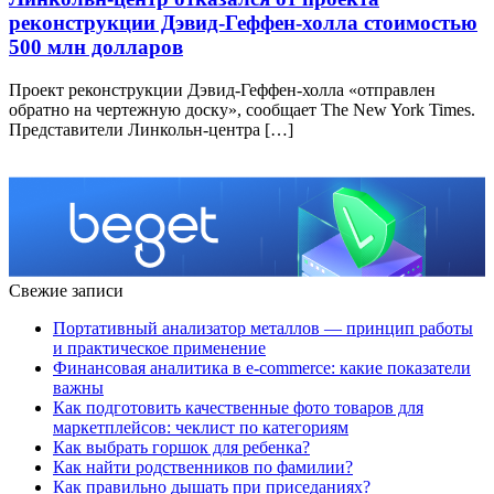
реконструкции Дэвид-Геффен-холла стоимостью
500 млн долларов
Проект реконструкции Дэвид-Геффен-холла «отправлен
обратно на чертежную доску», сообщает The New York Times.
Представители Линкольн-центра […]
Свежие записи
Портативный анализатор металлов — принцип работы
и практическое применение
Финансовая аналитика в e-commerce: какие показатели
важны
Как подготовить качественные фото товаров для
маркетплейсов: чеклист по категориям
Как выбрать горшок для ребенка?
Как найти родственников по фамилии?
Как правильно дышать при приседаниях?