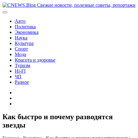
Перейти
к
содержимому
Авто
Политика
Экономика
Наука
Культура
Спорт
Мода
Красота и здоровье
Туризм
Hi-FI
ЧП
Разное
Главная
Контакты
Карта
сайта
Как быстро и почему разводятся
звезды