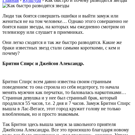
Главная
›
Культура
›
Как быстро и почему разводятся звезды
Люди так боятся совершить ошибки и выйти замуж или
жениться не на том человеке… Однако этого совершенно не
боятся наши звезды, на которых мы ежедневно смотрим оп
телевизору или слушает в приемниках.
Они легко сходятся и так же быстро разводятся. Какие же
браки известных звезд стали самыми короткими, с кем и
почему?
Бритни Спирс и Джейсон Александр.
Бритни Спирс всем давно известна своим странным
поведением: то она строила из себя недотрогу, то начала
менять мужчин как перчатки, то баловалась наркотиками…
Странная девушка и у нее был странный брак, который
продлился 55 часов, т.е. 2 дня и 7 часов. Замуж Бритни Спирс
вышла в Лас-Вегасе, этот город кружит голову не только
влюбленным, но и просто знакомым.
Так Бритни здесь вышла замуж за школьного приятеля
Джейсона Александра. Все это произошло благодаря новому