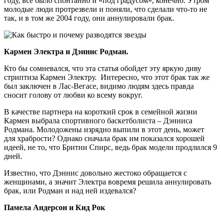
году, все было спонтанно и «под градусом», конечно. Утром
молодые люди протрезвели и поняли, что сделали что-то не
так, и в том же 2004 году, они аннулировали брак.
Кармен Электра и Дэннис Родман.
Кто бы сомневался, что эта статья обойдет эту яркую диву
стриптиза Кармен Электру. Интересно, что этот брак так же
был заключен в Лас-Вегасе, видимо людям здесь правда
сносит голову от любви ко всему вокруг.
В качестве партнера на короткий срок в семейной жизни
Кармен выбрала спортивного баскетболиста – Дэнниса
Родмана. Молодожены изрядно выпили в этот день, может
для храбрости? Однако сначала брак им показался хорошей
идеей, не то, что Бритни Спирс, ведь брак модели продлился 9
дней.
Известно, что Дэннис довольно жестоко обращается с
женщинами, а значит Электра вовремя решила аннулировать
брак, или Родман и над ней издевался?
Памела Андерсон и Кид Рок