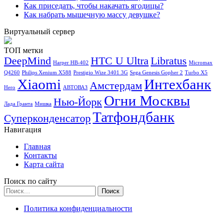
Как приседать, чтобы накачать ягодицы?
Как набрать мышечную массу девушке?
Виртуальный сервер
ТОП метки
DeepMind
HTC U Ultra
Libratus
Harper HB-402
Micromax
Q4260
Philips Xenium X588
Prestigio Wize 3401 3G
Sega Genesis Gopher 2
Turbo X5
Xiaomi
Интехбанк
Амстердам
Hero
АВТОВАЗ
Огни Москвы
Нью-Йорк
Лада Гранта
Мишка
Татфондбанк
Суперконденсатор
Навигация
Главная
Контакты
Карта сайта
Поиск по сайту
Найти:
Политика конфиденциальности