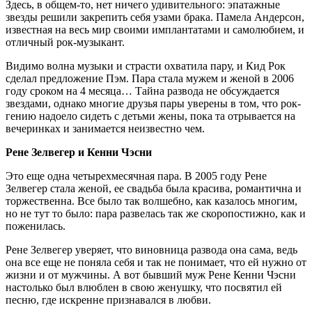
Здесь, в общем-то, нет ничего удивительного: эпатажные
звезды решили закрепить себя узами брака. Памела Андерсон,
известная на весь мир своими имплантатами и самолюбием, и
отличный рок-музыкант.
Видимо волна музыки и страсти охватила пару, и Кид Рок
сделал предложение Пэм. Пара стала мужем и женой в 2006
году сроком на 4 месяца… Тайна развода не обсуждается
звездами, однако многие друзья пары уверены в том, что рок-
гению надоело сидеть с детьми жены, пока та отрывается на
вечеринках и занимается неизвестно чем.
Рене Зелвегер и Кенни Чэсни
Это еще одна четырехмесячная пара. В 2005 году Рене
Зелвегер стала женой, ее свадьба была красива, романтична и
торжественна. Все было так волшебно, как казалось многим,
но не тут то было: пара развелась так же скоропостижно, как и
поженилась.
Рене Зелвегер уверяет, что виновница развода она сама, ведь
она все еще не поняла себя и так не понимает, что ей нужно от
жизни и от мужчины. А вот бывший муж Рене Кенни Чэсни
настолько был влюблен в свою женушку, что посвятил ей
песню, где искренне признавался в любви.