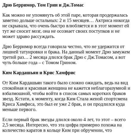
Дрю Берримор, Том Грин и Дж.Томас
Как можно не упомянуть об этой паре, которая продержалась
заметно дольше остальных: 2 и 15 месяцев… Актриса никогда
не скрывала, что очень быстро влюбляется и в этот момент ей
тут же сносит мозг, она не осознает своих поступков и не
может здраво рассуждать.
Дрю Берримор всегда говорила честно, что не удержится от
лишней татуировки и брака. На данный момент Дрю замужем
третий раз… 2 месяца длился брак Дрю с Дж.Томасом, а вот
чуть больше года – с Томом Грином.
Ким Кардашьян и Крис Хамфрис
От Ким Кардашьян такого было сложно ожидать, ведь на вид
спокойная и красивая женщина не кажется неблагоразумной и
взбалмошной, чтобы войти в список самых коротких браков
звезд. Кстати, к моменту, когда Ким Стала женой спортсмена
Криса Хамфиса, это был ее уже 2 брак, и он продлился куда
меньше первого.
Если первый брак звезды длился около 4 лет, то этот – всего
2,5 месяца. Интересно, что эта цифра примерно похожа на
количество каратов в кольце Ким при обручении, что