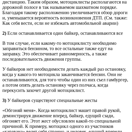
дистанцию. Таким образом, мотоциклисты располагаются на
дорожной полосе в так называемом шахматном порядке.
Благодаря такому расположению увеличивается обзор дороги
и, уменьшается вероятность возникновения ДТП. (См. также:
Как себя вести, если не избежать автомобильной аварии)
2)
Если останавливается один байкер, останавливаются все
В том случае, если какому-то мотоциклисту необходимо
заправиться бензином, то все остальные также едут на
заправку. Это обеспечивает равномерность, а также
последовательность движения группы.
У байкеров нет необходимости делать каждый раз остановку,
когда у какого-то мотоцикла заканчивается бензин. Они не
останавливаются, для того чтобы один из них съел гамбургер,
а потом опять делать остановку через полчаса, когда
перекусить захочет другой мотоциклист.
3)
У байкеров существуют специальные жесты
«Обгоняй меня». Когда мотоциклист машет правой рукой,
демонстрируя движение вперед, байкер, едущий сзади,
обгоняет его. Этот жест обусловлен какой-то специальной
причиной. К примеру, мотоцикл одного из участников
«каравана» ведет себя странно, и человек, едущий впереди