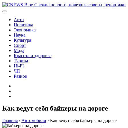
Перейти
к
содержимому
Авто
Политика
Экономика
Наука
Культура
Спорт
Мода
Красота и здоровье
Туризм
Hi-FI
ЧП
Разное
Главная
Контакты
Карта
сайта
Как ведут себя байкеры на дороге
Главная
›
Автомобили
›
Как ведут себя байкеры на дороге