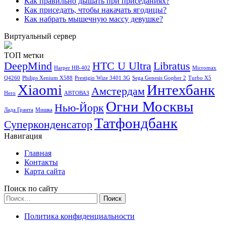
Как правильно дышать при приседаниях?
Как приседать, чтобы накачать ягодицы?
Как набрать мышечную массу девушке?
Виртуальный сервер
ТОП метки
DeepMind
HTC U Ultra
Libratus
Harper HB-402
Micromax
Q4260
Philips Xenium X588
Prestigio Wize 3401 3G
Sega Genesis Gopher 2
Turbo X5
Xiaomi
Интехбанк
Амстердам
Hero
АВТОВАЗ
Огни Москвы
Нью-Йорк
Лада Гранта
Мишка
Татфондбанк
Суперконденсатор
Навигация
Главная
Контакты
Карта сайта
Поиск по сайту
Найти:
Политика конфиденциальности