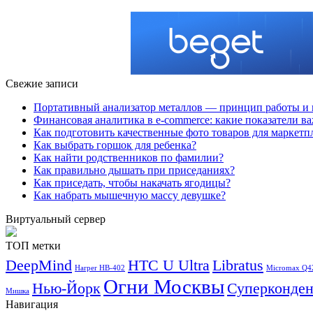
Свежие записи
Портативный анализатор металлов — принцип работы и 
Финансовая аналитика в e-commerce: какие показатели в
Как подготовить качественные фото товаров для маркетп
Как выбрать горшок для ребенка?
Как найти родственников по фамилии?
Как правильно дышать при приседаниях?
Как приседать, чтобы накачать ягодицы?
Как набрать мышечную массу девушке?
Виртуальный сервер
ТОП метки
DeepMind
HTC U Ultra
Libratus
Harper HB-402
Micromax Q4
Огни Москвы
Нью-Йорк
Суперконден
Мишка
Навигация