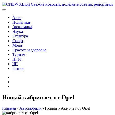
Перейти
к
содержимому
Авто
Политика
Экономика
Наука
Культура
Спорт
Мода
Красота и здоровье
Туризм
Hi-FI
ЧП
Разное
Главная
Контакты
Карта
сайта
Новый кабриолет от Opel
Главная
›
Автомобили
›
Новый кабриолет от Opel