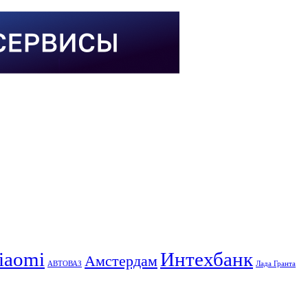
iaomi
Интехбанк
Амстердам
АВТОВАЗ
Лада Гранта