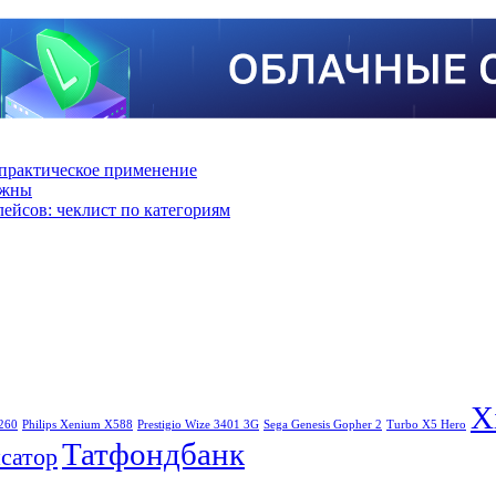
практическое применение
ажны
лейсов: чеклист по категориям
X
260
Philips Xenium X588
Prestigio Wize 3401 3G
Sega Genesis Gopher 2
Turbo X5 Hero
Татфондбанк
сатор