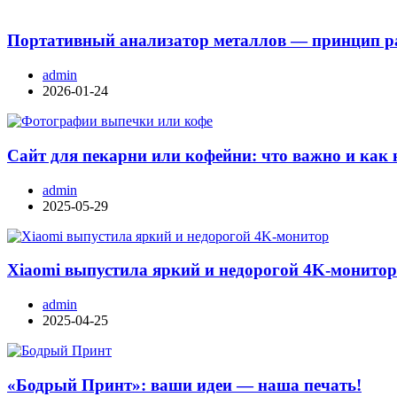
Портативный анализатор металлов — принцип ра
admin
2026-01-24
Сайт для пекарни или кофейни: что важно и как 
admin
2025-05-29
Xiaomi выпустила яркий и недорогой 4K-монито
admin
2025-04-25
«Бодрый Принт»: ваши идеи — наша печать!