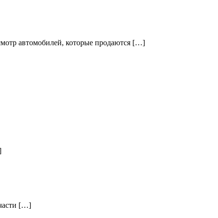
смотр автомобилей, которые продаются […]
]
части […]