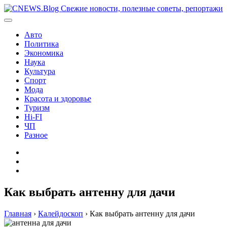
Перейти
к
содержимому
Авто
Политика
Экономика
Наука
Культура
Спорт
Мода
Красота и здоровье
Туризм
Hi-FI
ЧП
Разное
Главная
Контакты
Карта
сайта
Как выбрать антенну для дачи
Главная
›
Калейдоскоп
›
Как выбрать антенну для дачи