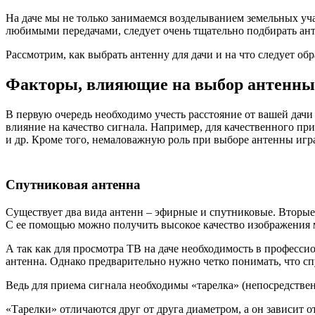
На даче мы не только занимаемся возделыванием земельных уча
любимыми передачами, следует очень тщательно подбирать анте
Рассмотрим, как выбрать антенну для дачи и на что следует об
Факторы, влияющие на выбор антенны
В первую очередь необходимо учесть расстояние от вашей дач
влияние на качество сигнала. Например, для качественного при
и др. Кроме того, немаловажную роль при выборе антенны игра
Спутниковая антенна
Существует два вида антенн – эфирные и спутниковые. Вторые 
С ее помощью можно получить высокое качество изображения 
А так как для просмотра ТВ на даче необходимость в профессио
антенна. Однако предварительно нужно четко понимать, что с
Ведь для приема сигнала необходимы «тарелка» (непосредственн
«Тарелки» отличаются друг от друга диаметром, а он зависит о