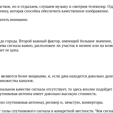
стков, но и отдыхаем, слушаем музыку и смотрим телевизор. Од
нну, которая способна обеспечить качественное изображение.
ратить внимание.
и до города. Второй важный фактор, имеющий большое значение
ема сигнала важно, расположен ли участок в низине или на возв
ет ее цена.
являются более мощными, и, если дача находится довольно далек
множества каналов.
нальном качестве сигнала отсутствует, то здесь вполне подойдет
путниковая антенна имеет довольно высокую стоимость.
о спутниковая антенна), ресивер и, зачастую, конверторы.
т силы спутникового сигнала в конкретной местности. Чем сигна