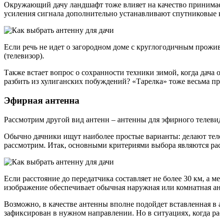
Окружающий дачу ландшафт тоже влияет на качество принимаем
усиления сигнала дополнительно устанавливают спутниковые 
Если речь не идет о загородном доме с круглогодичным прожив
(телевизор).
Также встает вопрос о сохранности техники зимой, когда дача 
разбить из хулиганских побуждений? «Тарелка» тоже весьма пр
Эфирная антенна
Рассмотрим другой вид антенн – антенны для эфирного теле
Обычно дачники ищут наиболее простые варианты: делают те
рассмотрим. Итак, основными критериями выбора являются рас
Если расстояние до передатчика составляет не более 30 км, а 
изображение обеспечивает обычная наружная или комнатная ан
Возможно, в качестве антенны вполне подойдет вставленная в ан
зафиксирован в нужном направлении. Но в ситуациях, когда рас