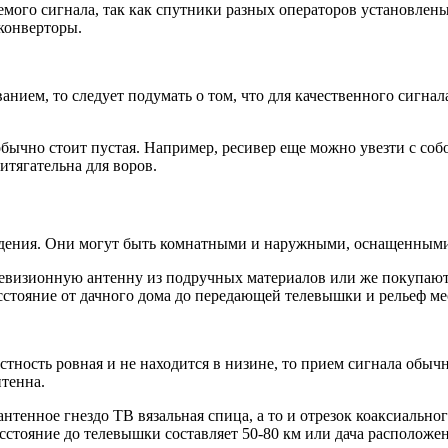
ого сигнала, так как спутники разных операторов установлены
конверторы.
анием, то следует подумать о том, что для качественного сигн
обычно стоит пустая. Например, ресивер еще можно увезти с собо
итягательна для воров.
видения. Они могут быть комнатными и наружными, оснащенным
левизионную антенну из подручных материалов или же покупаю
стояние от дачного дома до передающей телевышки и рельеф ме
местность ровная и не находится в низине, то прием сигнала об
тенна.
тенное гнездо ТВ вязальная спица, а то и отрезок коаксиального
стояние до телевышки составляет 50-80 км или дача расположена