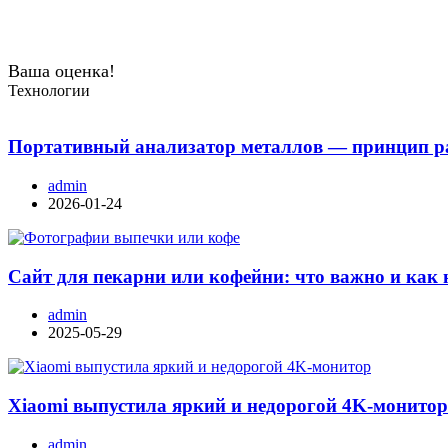
Ваша оценка!
Технологии
Портативный анализатор металлов — принцип ра
admin
2026-01-24
Сайт для пекарни или кофейни: что важно и как 
admin
2025-05-29
Xiaomi выпустила яркий и недорогой 4K-монито
admin