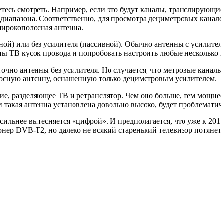
етесь смотреть. Например, если это будут каналы, транслирующи
 диапазона. Соответственно, для просмотра дециметровых канало
 широкополосная антенна.
ой) или без усилителя (пассивной). Обычно антенны с усилител
ны ТВ кусок провода и попробовать настроить любые несколько 
точно антенны без усилителя. Но случается, что метровые канал
лосную антенну, оснащенную только дециметровым усилителем.
ие, разделяющее ТВ и ретранслятор. Чем оно больше, тем мощнее
ли такая антенна установлена довольно высоко, будет проблемат
е сильнее вытесняется «цифрой». И предполагается, что уже к 2
нер DVB-T2, но далеко не всякий старенький телевизор потянет